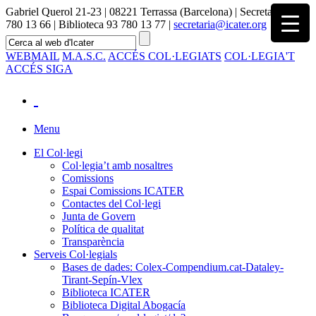
Gabriel Querol 21-23 | 08221 Terrassa (Barcelona) | Secretaria 93
780 13 66 | Biblioteca 93 780 13 77 |
secretaria@icater.org
WEBMAIL
M.A.S.C.
ACCÉS COL·LEGIATS
COL·LEGIA'T
ACCÉS SIGA
Menu
El Col·legi
Col·legia’t amb nosaltres
Comissions
Espai Comissions ICATER
Contactes del Col·legi
Junta de Govern
Política de qualitat
Transparència
Serveis Col·legials
Bases de dades: Colex-Compendium.cat-Dataley-
Tirant-Sepín-Vlex
Biblioteca ICATER
Biblioteca Digital Abogacía