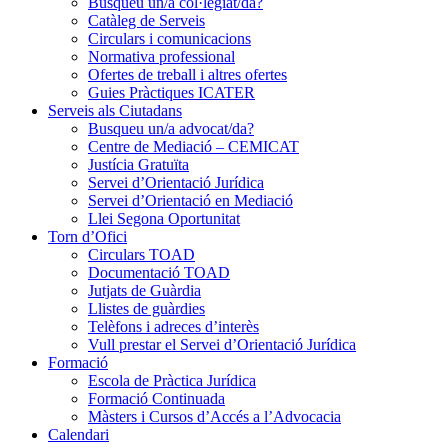
Busqueu un/a col·legiat/da?
Catàleg de Serveis
Circulars i comunicacions
Normativa professional
Ofertes de treball i altres ofertes
Guies Pràctiques ICATER
Serveis als Ciutadans
Busqueu un/a advocat/da?
Centre de Mediació – CEMICAT
Justícia Gratuïta
Servei d’Orientació Jurídica
Servei d’Orientació en Mediació
Llei Segona Oportunitat
Torn d’Ofici
Circulars TOAD
Documentació TOAD
Jutjats de Guàrdia
Llistes de guàrdies
Telèfons i adreces d’interès
Vull prestar el Servei d’Orientació Jurídica
Formació
Escola de Pràctica Jurídica
Formació Continuada
Màsters i Cursos d’Accés a l’Advocacia
Calendari