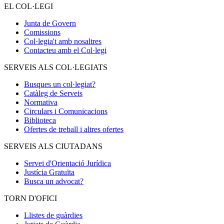
EL COL·LEGI
Junta de Govern
Comissions
Col·legia't amb nosaltres
Contacteu amb el Col·legi
SERVEIS ALS COL·LEGIATS
Busques un col·legiat?
Catàleg de Serveis
Normativa
Circulars i Comunicacions
Biblioteca
Ofertes de treball i altres ofertes
SERVEIS ALS CIUTADANS
Servei d'Orientació Jurídica
Justícia Gratuïta
Busca un advocat?
TORN D'OFICI
Llistes de guàrdies