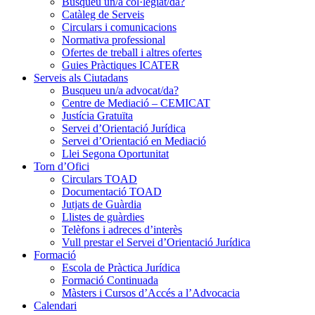
Busqueu un/a col·legiat/da?
Catàleg de Serveis
Circulars i comunicacions
Normativa professional
Ofertes de treball i altres ofertes
Guies Pràctiques ICATER
Serveis als Ciutadans
Busqueu un/a advocat/da?
Centre de Mediació – CEMICAT
Justícia Gratuïta
Servei d’Orientació Jurídica
Servei d’Orientació en Mediació
Llei Segona Oportunitat
Torn d’Ofici
Circulars TOAD
Documentació TOAD
Jutjats de Guàrdia
Llistes de guàrdies
Telèfons i adreces d’interès
Vull prestar el Servei d’Orientació Jurídica
Formació
Escola de Pràctica Jurídica
Formació Continuada
Màsters i Cursos d’Accés a l’Advocacia
Calendari