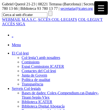
Gabriel Querol 21-23 | 08221 Terrassa (Barcelona) | Secretaria 93
780 13 66 | Biblioteca 93 780 13 77 |
secretaria@icater.org
WEBMAIL
M.A.S.C.
ACCÉS COL·LEGIATS
COL·LEGIA'T
ACCÉS SIGA
Menu
El Col·legi
Col·legia’t amb nosaltres
Comissions
Espai Comissions ICATER
Contactes del Col·legi
Junta de Govern
Política de qualitat
Transparència
Serveis Col·legials
Bases de dades: Colex-Compendium.cat-Dataley-
Tirant-Sepín-Vlex
Biblioteca ICATER
Biblioteca Digital Abogacía