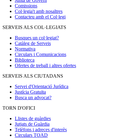
Junta de Govern
Comissions
Col·legia't amb nosaltres
Contacteu amb el Col·legi
SERVEIS ALS COL·LEGIATS
Busques un col·legiat?
Catàleg de Serveis
Normativa
Circulars i Comunicacions
Biblioteca
Ofertes de treball i altres ofertes
SERVEIS ALS CIUTADANS
Servei d'Orientació Jurídica
Justícia Gratuïta
Busca un advocat?
TORN D'OFICI
Llistes de guàrdies
Jutjats de Guàrdia
Telèfons i adreces d'interès
Circulars TOAD