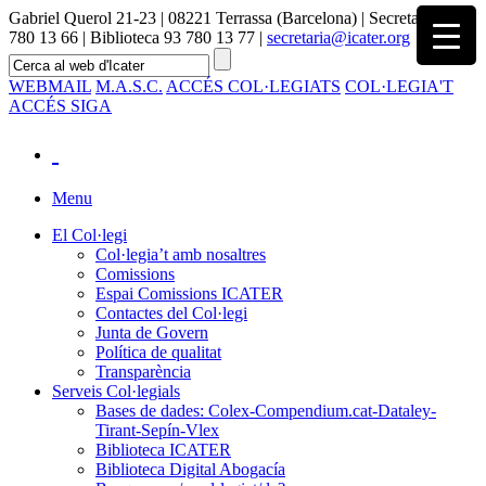
Gabriel Querol 21-23 | 08221 Terrassa (Barcelona) | Secretaria 93
780 13 66 | Biblioteca 93 780 13 77 |
secretaria@icater.org
WEBMAIL
M.A.S.C.
ACCÉS COL·LEGIATS
COL·LEGIA'T
ACCÉS SIGA
Menu
El Col·legi
Col·legia’t amb nosaltres
Comissions
Espai Comissions ICATER
Contactes del Col·legi
Junta de Govern
Política de qualitat
Transparència
Serveis Col·legials
Bases de dades: Colex-Compendium.cat-Dataley-
Tirant-Sepín-Vlex
Biblioteca ICATER
Biblioteca Digital Abogacía