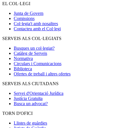
EL COL·LEGI
Junta de Govern
Comissions
Col·legia't amb nosaltres
Contacteu amb el Col·legi
SERVEIS ALS COL·LEGIATS
Busques un col·legiat?
Catàleg de Serveis
Normativa
Circulars i Comunicacions
Biblioteca
Ofertes de treball i altres ofertes
SERVEIS ALS CIUTADANS
Servei d'Orientació Jurídica
Justícia Gratuïta
Busca un advocat?
TORN D'OFICI
Llistes de guàrdies