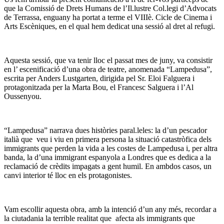
que la Comissió de Drets Humans de l’Il.lustre Col.legi d’Advocats
de Terrassa, enguany ha portat a terme el VIIIè. Cicle de Cinema i
Arts Escèniques, en el qual hem dedicat una sessió al dret al refugi.
Aquesta sessió, que va tenir lloc el passat mes de juny, va consistir
en l’ escenificació d’una obra de teatre, anomenada “Lampedusa”,
escrita per Anders Lustgarten, dirigida pel Sr. Eloi Falguera i
protagonitzada per la Marta Bou, el Francesc Salguera i l’Al
Oussenyou.
“Lampedusa” narrava dues històries paral.leles: la d’un pescador
italià que veu i viu en primera persona la situació catastròfica dels
immigrants que perden la vida a les costes de Lampedusa i, per altra
banda, la d’una immigrant espanyola a Londres que es dedica a la
reclamació de crèdits impagats a gent humil. En ambdos casos, un
canvi interior té lloc en els protagonistes.
Vam escollir aquesta obra, amb la intenció d’un any més, recordar a
la ciutadania la terrible realitat que afecta als immigrants que