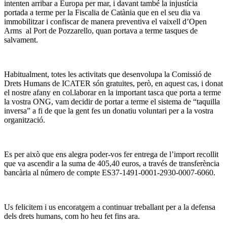
intenten arribar a Europa per mar, i davant també la injustícia
portada a terme per la Fiscalia de Catània que en el seu dia va
immobilitzar i confiscar de manera preventiva el vaixell d’Open
Arms al Port de Pozzarello, quan portava a terme tasques de
salvament.
Habitualment, totes les activitats que desenvolupa la Comissió de
Drets Humans de ICATER són gratuites, però, en aquest cas, i donat
el nostre afany en col.laborar en la important tasca que porta a terme
la vostra ONG, vam decidir de portar a terme el sistema de “taquilla
inversa” a fi de que la gent fes un donatiu voluntari per a la vostra
organització.
Es per això que ens alegra poder-vos fer entrega de l’import recollit
que va ascendir a la suma de 405,40 euros, a través de transferència
bancària al número de compte ES37-1491-0001-2930-0007-6060.
Us felicitem i us encoratgem a continuar treballant per a la defensa
dels drets humans, com ho heu fet fins ara.