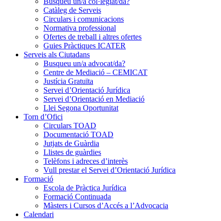
Busqueu un/a col·legiat/da?
Catàleg de Serveis
Circulars i comunicacions
Normativa professional
Ofertes de treball i altres ofertes
Guies Pràctiques ICATER
Serveis als Ciutadans
Busqueu un/a advocat/da?
Centre de Mediació – CEMICAT
Justícia Gratuïta
Servei d’Orientació Jurídica
Servei d’Orientació en Mediació
Llei Segona Oportunitat
Torn d’Ofici
Circulars TOAD
Documentació TOAD
Jutjats de Guàrdia
Llistes de guàrdies
Telèfons i adreces d’interès
Vull prestar el Servei d’Orientació Jurídica
Formació
Escola de Pràctica Jurídica
Formació Continuada
Màsters i Cursos d’Accés a l’Advocacia
Calendari