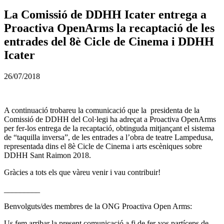
La Comissió de DDHH Icater entrega a
Proactiva OpenArms la recaptació de les
entrades del 8è Cicle de Cinema i DDHH
Icater
26/07/2018
A continuació trobareu la comunicació que la presidenta de la
Comissió de DDHH del Col·legi ha adreçat a Proactiva OpenArms
per fer-los entrega de la recaptació, obtinguda mitjançant el sistema
de “taquilla inversa”, de les entrades a l’obra de teatre Lampedusa,
representada dins el 8è Cicle de Cinema i arts escèniques sobre
DDHH Sant Raimon 2018.
Gràcies a tots els que vàreu venir i vau contribuir!
_________
Benvolguts/des membres de la ONG Proactiva Open Arms:
Us fem arribar la present comunicació a fi de fer-vos partíceps de