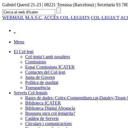
Gabriel Querol 21-23 | 08221 Terrassa (Barcelona) | Secretaria 93 780
WEBMAIL
M.A.S.C.
ACCÉS COL·LEGIATS
COL·LEGIA'T
AC
Menu
El Col·legi
Col·legia’t amb nosaltres
Comissions
Espai Comissions ICATER
Contactes del Col·legi
Junta de Govern
Política de qualitat
Transparència
Serveis Col·legials
Bases de dades: Colex-Compendium.cat-Dataley-Tirant-
Biblioteca ICATER
Biblioteca Digital Abogacía
Busqueu un/a col·legiat/da?
Catàleg de Serveis
Circulars i comunicacions