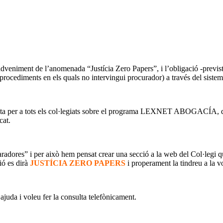
veniment de l’anomenada “Justícia Zero Papers”, i l’obligació -prevista
s procediments en els quals no intervingui procurador) a través del sist
ïta per a tots els col·legiats sobre el programa LEXNET ABOGACÍA, q
cat.
dores” i per això hem pensat crear una secció a la web del Col·legi que 
ió es dirà
JUSTÍCIA ZERO PAPERS
i properament la tindreu a la vo
ajuda i voleu fer la consulta telefònicament.