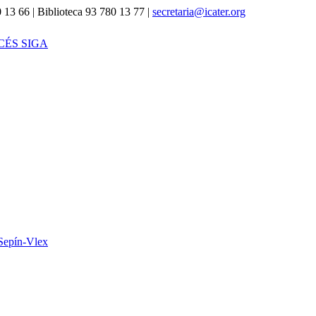
 13 66 | Biblioteca 93 780 13 77 |
secretaria@icater.org
CÉS SIGA
Sepín-Vlex