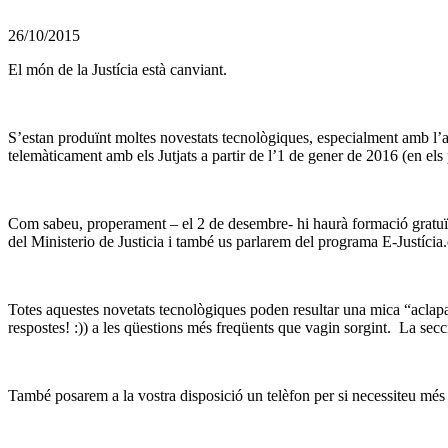
26/10/2015
El món de la Justícia està canviant.
S’estan produïnt moltes novestats tecnològiques, especialment amb l’ad
telemàticament amb els Jutjats a partir de l’1 de gener de 2016 (en el
Com sabeu, properament – el 2 de desembre- hi haurà formació gratu
del Ministerio de Justicia i també us parlarem del programa E-Justícia.
Totes aquestes novetats tecnològiques poden resultar una mica “aclapara
respostes! :)) a les qüestions més freqüents que vagin sorgint. La secc
També posarem a la vostra disposició un telèfon per si necessiteu més 