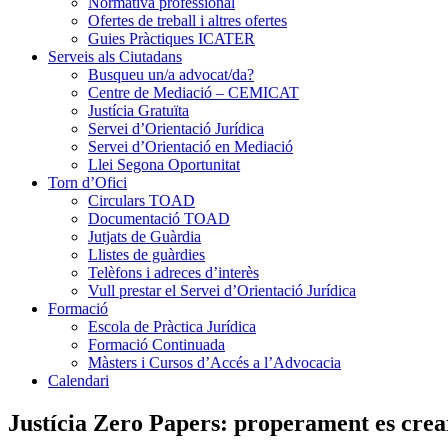
Normativa professional
Ofertes de treball i altres ofertes
Guies Pràctiques ICATER
Serveis als Ciutadans
Busqueu un/a advocat/da?
Centre de Mediació – CEMICAT
Justícia Gratuïta
Servei d’Orientació Jurídica
Servei d’Orientació en Mediació
Llei Segona Oportunitat
Torn d’Ofici
Circulars TOAD
Documentació TOAD
Jutjats de Guàrdia
Llistes de guàrdies
Telèfons i adreces d’interès
Vull prestar el Servei d’Orientació Jurídica
Formació
Escola de Pràctica Jurídica
Formació Continuada
Màsters i Cursos d’Accés a l’Advocacia
Calendari
Justícia Zero Papers: properament es crear