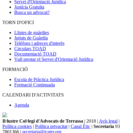
Servei d'Orientació Jurídica
Justícia Gratuïta
Busca un advocat?
TORN D'OFICI
Llistes de guàrdies
Jutjats de Guàrdia
Telèfons i adreces d'interès
Circulars TOAD
Documentació TOAD
Vull prestar el Servei d'Orientació Jurídica
FORMACIÓ
Escola de Pràctica Jurídica
Formació Continuada
CALENDARI D'ACTIVITATS
Agenda
Il·lustre Col·legi d'Advocats de Terrassa
| 2018 |
Avís legal
|
Política cookies
|
Política privacitat
|
Canal Ètic
|
Secretaria
93
7801366 |
secretaria@icater.org