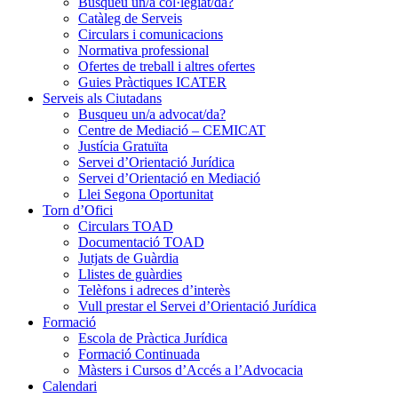
Busqueu un/a col·legiat/da?
Catàleg de Serveis
Circulars i comunicacions
Normativa professional
Ofertes de treball i altres ofertes
Guies Pràctiques ICATER
Serveis als Ciutadans
Busqueu un/a advocat/da?
Centre de Mediació – CEMICAT
Justícia Gratuïta
Servei d’Orientació Jurídica
Servei d’Orientació en Mediació
Llei Segona Oportunitat
Torn d’Ofici
Circulars TOAD
Documentació TOAD
Jutjats de Guàrdia
Llistes de guàrdies
Telèfons i adreces d’interès
Vull prestar el Servei d’Orientació Jurídica
Formació
Escola de Pràctica Jurídica
Formació Continuada
Màsters i Cursos d’Accés a l’Advocacia
Calendari