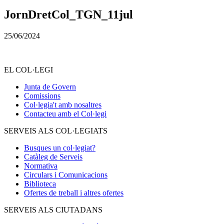
JornDretCol_TGN_11jul
25/06/2024
EL COL·LEGI
Junta de Govern
Comissions
Col·legia't amb nosaltres
Contacteu amb el Col·legi
SERVEIS ALS COL·LEGIATS
Busques un col·legiat?
Catàleg de Serveis
Normativa
Circulars i Comunicacions
Biblioteca
Ofertes de treball i altres ofertes
SERVEIS ALS CIUTADANS