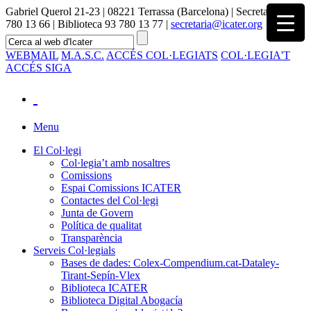
Gabriel Querol 21-23 | 08221 Terrassa (Barcelona) | Secretaria 93
780 13 66 | Biblioteca 93 780 13 77 |
secretaria@icater.org
WEBMAIL
M.A.S.C.
ACCÉS COL·LEGIATS
COL·LEGIA'T
ACCÉS SIGA
Menu
El Col·legi
Col·legia’t amb nosaltres
Comissions
Espai Comissions ICATER
Contactes del Col·legi
Junta de Govern
Política de qualitat
Transparència
Serveis Col·legials
Bases de dades: Colex-Compendium.cat-Dataley-
Tirant-Sepín-Vlex
Biblioteca ICATER
Biblioteca Digital Abogacía