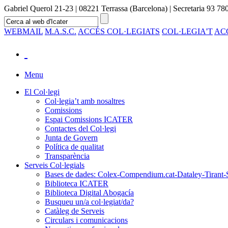
Gabriel Querol 21-23 | 08221 Terrassa (Barcelona) | Secretaria 93 780
WEBMAIL
M.A.S.C.
ACCÉS COL·LEGIATS
COL·LEGIA'T
AC
Menu
El Col·legi
Col·legia’t amb nosaltres
Comissions
Espai Comissions ICATER
Contactes del Col·legi
Junta de Govern
Política de qualitat
Transparència
Serveis Col·legials
Bases de dades: Colex-Compendium.cat-Dataley-Tirant-
Biblioteca ICATER
Biblioteca Digital Abogacía
Busqueu un/a col·legiat/da?
Catàleg de Serveis
Circulars i comunicacions