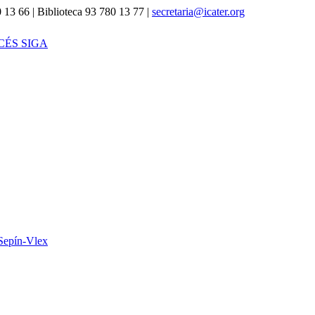
 13 66 | Biblioteca 93 780 13 77 |
secretaria@icater.org
CÉS SIGA
Sepín-Vlex