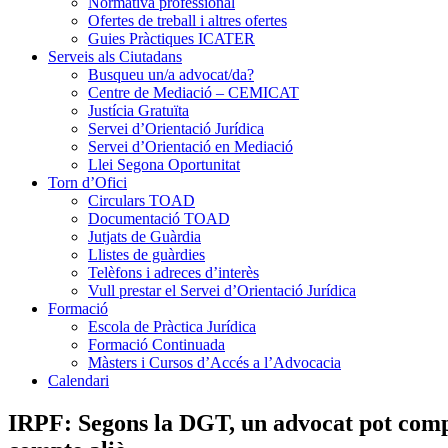
Normativa professional
Ofertes de treball i altres ofertes
Guies Pràctiques ICATER
Serveis als Ciutadans
Busqueu un/a advocat/da?
Centre de Mediació – CEMICAT
Justícia Gratuïta
Servei d’Orientació Jurídica
Servei d’Orientació en Mediació
Llei Segona Oportunitat
Torn d’Ofici
Circulars TOAD
Documentació TOAD
Jutjats de Guàrdia
Llistes de guàrdies
Telèfons i adreces d’interès
Vull prestar el Servei d’Orientació Jurídica
Formació
Escola de Pràctica Jurídica
Formació Continuada
Màsters i Cursos d’Accés a l’Advocacia
Calendari
IRPF: Segons la DGT, un advocat pot compen