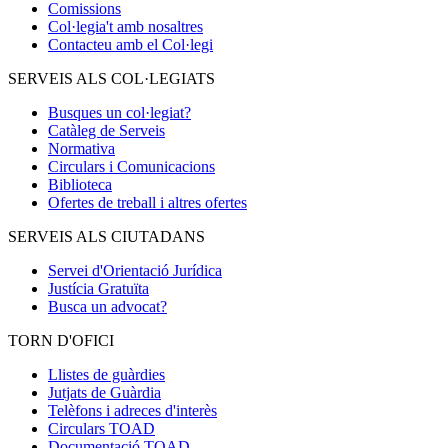
Comissions
Col·legia't amb nosaltres
Contacteu amb el Col·legi
SERVEIS ALS COL·LEGIATS
Busques un col·legiat?
Catàleg de Serveis
Normativa
Circulars i Comunicacions
Biblioteca
Ofertes de treball i altres ofertes
SERVEIS ALS CIUTADANS
Servei d'Orientació Jurídica
Justícia Gratuïta
Busca un advocat?
TORN D'OFICI
Llistes de guàrdies
Jutjats de Guàrdia
Telèfons i adreces d'interès
Circulars TOAD
Documentació TOAD