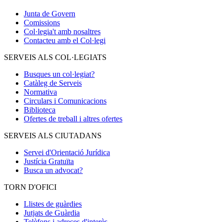
Junta de Govern
Comissions
Col·legia't amb nosaltres
Contacteu amb el Col·legi
SERVEIS ALS COL·LEGIATS
Busques un col·legiat?
Catàleg de Serveis
Normativa
Circulars i Comunicacions
Biblioteca
Ofertes de treball i altres ofertes
SERVEIS ALS CIUTADANS
Servei d'Orientació Jurídica
Justícia Gratuïta
Busca un advocat?
TORN D'OFICI
Llistes de guàrdies
Jutjats de Guàrdia
Telèfons i adreces d'interès