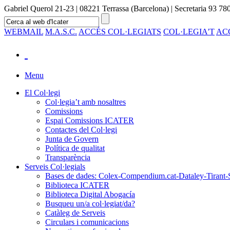
Gabriel Querol 21-23 | 08221 Terrassa (Barcelona) | Secretaria 93 780
WEBMAIL
M.A.S.C.
ACCÉS COL·LEGIATS
COL·LEGIA'T
AC
Menu
El Col·legi
Col·legia’t amb nosaltres
Comissions
Espai Comissions ICATER
Contactes del Col·legi
Junta de Govern
Política de qualitat
Transparència
Serveis Col·legials
Bases de dades: Colex-Compendium.cat-Dataley-Tirant-
Biblioteca ICATER
Biblioteca Digital Abogacía
Busqueu un/a col·legiat/da?
Catàleg de Serveis
Circulars i comunicacions