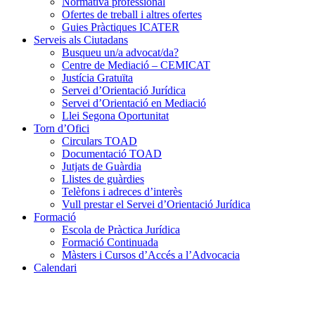
Normativa professional
Ofertes de treball i altres ofertes
Guies Pràctiques ICATER
Serveis als Ciutadans
Busqueu un/a advocat/da?
Centre de Mediació – CEMICAT
Justícia Gratuïta
Servei d’Orientació Jurídica
Servei d’Orientació en Mediació
Llei Segona Oportunitat
Torn d’Ofici
Circulars TOAD
Documentació TOAD
Jutjats de Guàrdia
Llistes de guàrdies
Telèfons i adreces d’interès
Vull prestar el Servei d’Orientació Jurídica
Formació
Escola de Pràctica Jurídica
Formació Continuada
Màsters i Cursos d’Accés a l’Advocacia
Calendari