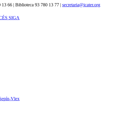
 13 66 | Biblioteca 93 780 13 77 |
secretaria@icater.org
CÉS SIGA
Sepín-Vlex