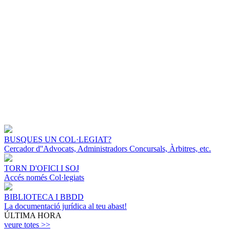
BUSQUES UN COL·LEGIAT?
Cercador d''Advocats, Administradors Concursals, Àrbitres, etc.
TORN D'OFICI I SOJ
Accés només Col·legiats
BIBLIOTECA I BBDD
La documentació jurídica al teu abast!
ÚLTIMA HORA
veure totes >>