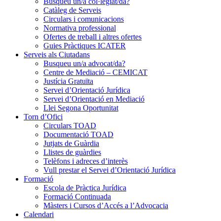
Busqueu un/a col·legiat/da?
Catàleg de Serveis
Circulars i comunicacions
Normativa professional
Ofertes de treball i altres ofertes
Guies Pràctiques ICATER
Serveis als Ciutadans
Busqueu un/a advocat/da?
Centre de Mediació – CEMICAT
Justícia Gratuïta
Servei d’Orientació Jurídica
Servei d’Orientació en Mediació
Llei Segona Oportunitat
Torn d’Ofici
Circulars TOAD
Documentació TOAD
Jutjats de Guàrdia
Llistes de guàrdies
Telèfons i adreces d’interès
Vull prestar el Servei d’Orientació Jurídica
Formació
Escola de Pràctica Jurídica
Formació Continuada
Màsters i Cursos d’Accés a l’Advocacia
Calendari