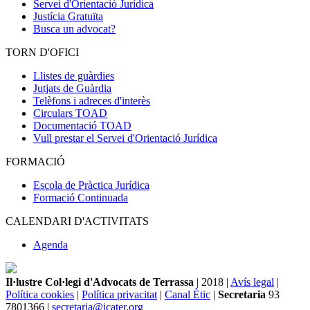
Servei d'Orientació Jurídica
Justícia Gratuïta
Busca un advocat?
TORN D'OFICI
Llistes de guàrdies
Jutjats de Guàrdia
Telèfons i adreces d'interès
Circulars TOAD
Documentació TOAD
Vull prestar el Servei d'Orientació Jurídica
FORMACIÓ
Escola de Pràctica Jurídica
Formació Continuada
CALENDARI D'ACTIVITATS
Agenda
Il·lustre Col·legi d'Advocats de Terrassa
| 2018 |
Avís legal
|
Política cookies
|
Política privacitat
|
Canal Ètic
|
Secretaria
93
7801366 |
secretaria@icater.org