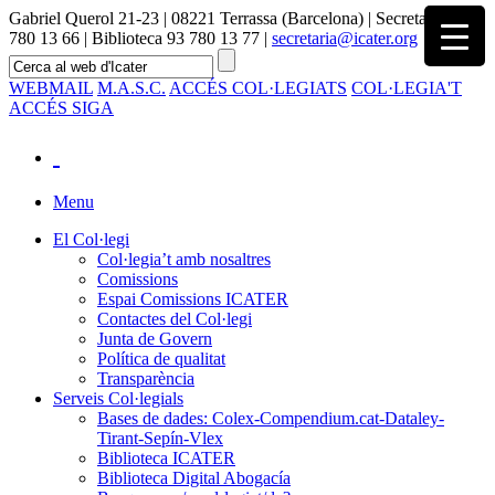
Gabriel Querol 21-23 | 08221 Terrassa (Barcelona) | Secretaria 93
780 13 66 | Biblioteca 93 780 13 77 |
secretaria@icater.org
WEBMAIL
M.A.S.C.
ACCÉS COL·LEGIATS
COL·LEGIA'T
ACCÉS SIGA
Menu
El Col·legi
Col·legia’t amb nosaltres
Comissions
Espai Comissions ICATER
Contactes del Col·legi
Junta de Govern
Política de qualitat
Transparència
Serveis Col·legials
Bases de dades: Colex-Compendium.cat-Dataley-
Tirant-Sepín-Vlex
Biblioteca ICATER
Biblioteca Digital Abogacía