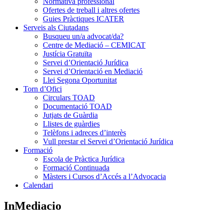
Normativa professional
Ofertes de treball i altres ofertes
Guies Pràctiques ICATER
Serveis als Ciutadans
Busqueu un/a advocat/da?
Centre de Mediació – CEMICAT
Justícia Gratuïta
Servei d’Orientació Jurídica
Servei d’Orientació en Mediació
Llei Segona Oportunitat
Torn d’Ofici
Circulars TOAD
Documentació TOAD
Jutjats de Guàrdia
Llistes de guàrdies
Telèfons i adreces d’interès
Vull prestar el Servei d’Orientació Jurídica
Formació
Escola de Pràctica Jurídica
Formació Continuada
Màsters i Cursos d’Accés a l’Advocacia
Calendari
InMediacio