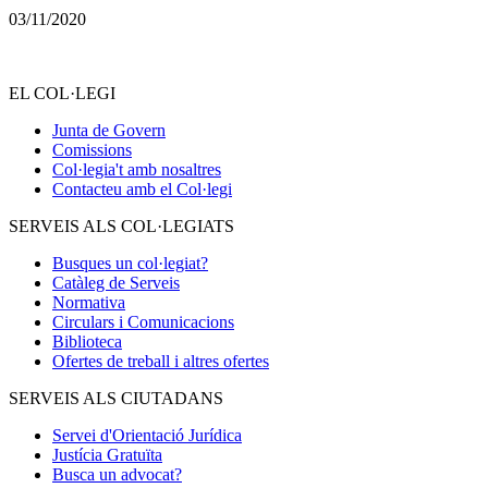
03/11/2020
EL COL·LEGI
Junta de Govern
Comissions
Col·legia't amb nosaltres
Contacteu amb el Col·legi
SERVEIS ALS COL·LEGIATS
Busques un col·legiat?
Catàleg de Serveis
Normativa
Circulars i Comunicacions
Biblioteca
Ofertes de treball i altres ofertes
SERVEIS ALS CIUTADANS
Servei d'Orientació Jurídica
Justícia Gratuïta
Busca un advocat?