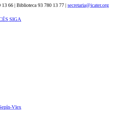
 13 66 | Biblioteca 93 780 13 77 |
secretaria@icater.org
CÉS SIGA
Sepín-Vlex