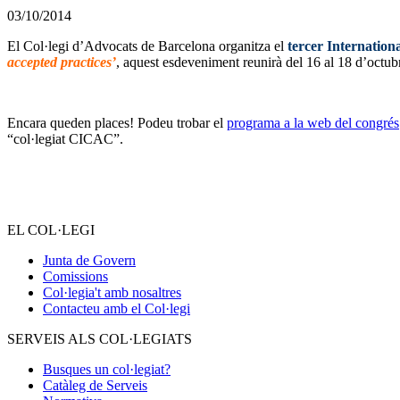
03/10/2014
El Col·legi d’Advocats de Barcelona organitza el
tercer Internation
accepted practices’
, aquest esdeveniment reunirà del 16 al 18 d’octubr
Encara queden places! Podeu trobar el
programa a la web del congrés
“col·legiat CICAC”.
EL COL·LEGI
Junta de Govern
Comissions
Col·legia't amb nosaltres
Contacteu amb el Col·legi
SERVEIS ALS COL·LEGIATS
Busques un col·legiat?
Catàleg de Serveis