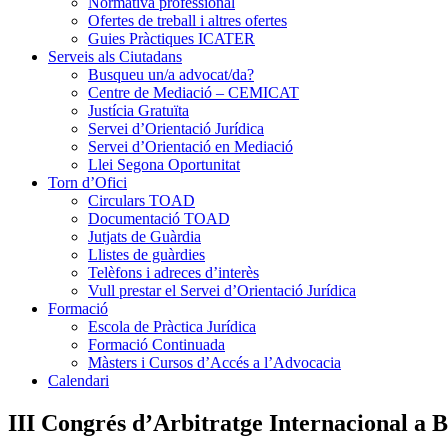
Normativa professional
Ofertes de treball i altres ofertes
Guies Pràctiques ICATER
Serveis als Ciutadans
Busqueu un/a advocat/da?
Centre de Mediació – CEMICAT
Justícia Gratuïta
Servei d’Orientació Jurídica
Servei d’Orientació en Mediació
Llei Segona Oportunitat
Torn d’Ofici
Circulars TOAD
Documentació TOAD
Jutjats de Guàrdia
Llistes de guàrdies
Telèfons i adreces d’interès
Vull prestar el Servei d’Orientació Jurídica
Formació
Escola de Pràctica Jurídica
Formació Continuada
Màsters i Cursos d’Accés a l’Advocacia
Calendari
III Congrés d’Arbitratge Internacional a B