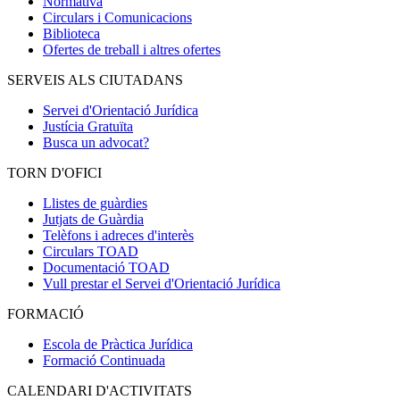
Normativa
Circulars i Comunicacions
Biblioteca
Ofertes de treball i altres ofertes
SERVEIS ALS CIUTADANS
Servei d'Orientació Jurídica
Justícia Gratuïta
Busca un advocat?
TORN D'OFICI
Llistes de guàrdies
Jutjats de Guàrdia
Telèfons i adreces d'interès
Circulars TOAD
Documentació TOAD
Vull prestar el Servei d'Orientació Jurídica
FORMACIÓ
Escola de Pràctica Jurídica
Formació Continuada
CALENDARI D'ACTIVITATS