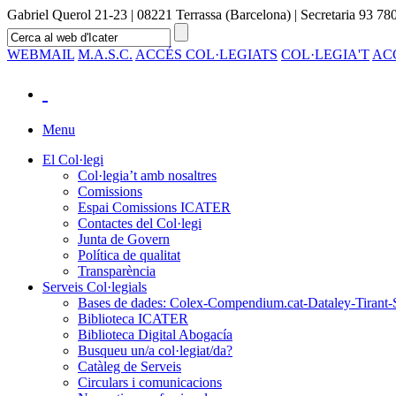
Gabriel Querol 21-23 | 08221 Terrassa (Barcelona) | Secretaria 93 780
WEBMAIL
M.A.S.C.
ACCÉS COL·LEGIATS
COL·LEGIA'T
AC
Menu
El Col·legi
Col·legia’t amb nosaltres
Comissions
Espai Comissions ICATER
Contactes del Col·legi
Junta de Govern
Política de qualitat
Transparència
Serveis Col·legials
Bases de dades: Colex-Compendium.cat-Dataley-Tirant-
Biblioteca ICATER
Biblioteca Digital Abogacía
Busqueu un/a col·legiat/da?
Catàleg de Serveis
Circulars i comunicacions