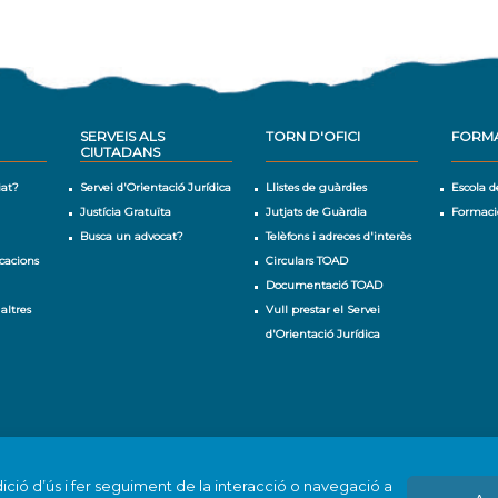
SERVEIS ALS
TORN D'OFICI
FORM
CIUTADANS
iat?
Servei d'Orientació Jurídica
Llistes de guàrdies
Escola d
Justícia Gratuïta
Jutjats de Guàrdia
Formaci
Busca un advocat?
Telèfons i adreces d'interès
cacions
Circulars TOAD
Documentació TOAD
 altres
Vull prestar el Servei
d'Orientació Jurídica
ició d’ús i fer seguiment de la interacció o navegació a