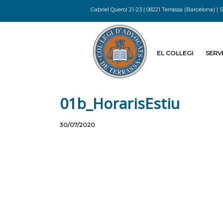
Gabriel Querol 21-23 | 08221 Terrassa (Barcelona) | S
EL COL·LEGI
SERVE
01b_HorarisEstiu
30/07/2020