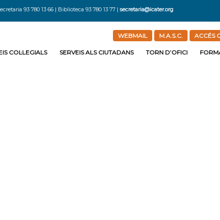
ecretaria 93 780 13 66 | Biblioteca 93 780 13 77 |
secretaria@icater.org
WEBMAIL
M.A.S.C.
ACCÉS C
IS COL·LEGIALS
SERVEIS ALS CIUTADANS
TORN D’OFICI
FORM