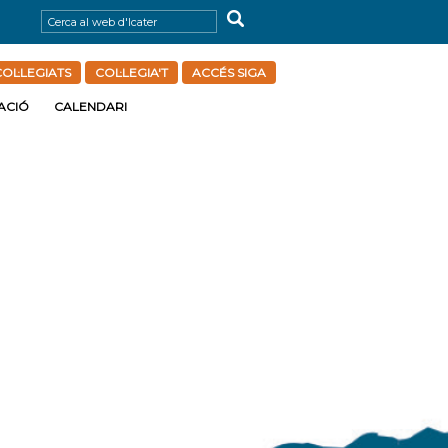
OL·LEGIATS
COL·LEGIA'T
ACCÉS SIGA
ACIÓ
CALENDARI