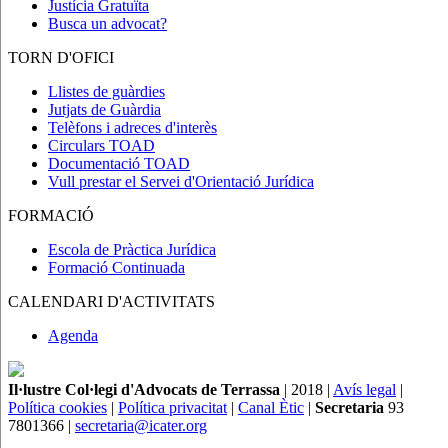
Justícia Gratuïta
Busca un advocat?
TORN D'OFICI
Llistes de guàrdies
Jutjats de Guàrdia
Telèfons i adreces d'interès
Circulars TOAD
Documentació TOAD
Vull prestar el Servei d'Orientació Jurídica
FORMACIÓ
Escola de Pràctica Jurídica
Formació Continuada
CALENDARI D'ACTIVITATS
Agenda
Il·lustre Col·legi d'Advocats de Terrassa
| 2018 |
Avís legal
|
Política cookies
|
Política privacitat
|
Canal Ètic
|
Secretaria
93
7801366 |
secretaria@icater.org