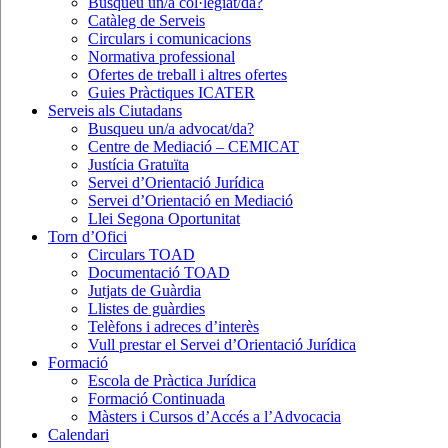
Busqueu un/a col·legiat/da?
Catàleg de Serveis
Circulars i comunicacions
Normativa professional
Ofertes de treball i altres ofertes
Guies Pràctiques ICATER
Serveis als Ciutadans
Busqueu un/a advocat/da?
Centre de Mediació – CEMICAT
Justícia Gratuïta
Servei d’Orientació Jurídica
Servei d’Orientació en Mediació
Llei Segona Oportunitat
Torn d’Ofici
Circulars TOAD
Documentació TOAD
Jutjats de Guàrdia
Llistes de guàrdies
Telèfons i adreces d’interès
Vull prestar el Servei d’Orientació Jurídica
Formació
Escola de Pràctica Jurídica
Formació Continuada
Màsters i Cursos d’Accés a l’Advocacia
Calendari