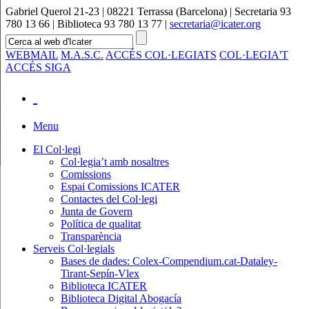
Gabriel Querol 21-23 | 08221 Terrassa (Barcelona) | Secretaria 93
780 13 66 | Biblioteca 93 780 13 77 |
secretaria@icater.org
WEBMAIL
M.A.S.C.
ACCÉS COL·LEGIATS
COL·LEGIA'T
ACCÉS SIGA
Menu
El Col·legi
Col·legia’t amb nosaltres
Comissions
Espai Comissions ICATER
Contactes del Col·legi
Junta de Govern
Política de qualitat
Transparència
Serveis Col·legials
Bases de dades: Colex-Compendium.cat-Dataley-
Tirant-Sepín-Vlex
Biblioteca ICATER
Biblioteca Digital Abogacía