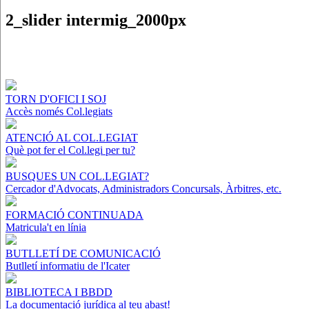
2_slider intermig_2000px
TORN D'OFICI I SOJ
Accès només Col.legiats
ATENCIÓ AL COL.LEGIAT
Què pot fer el Col.legi per tu?
BUSQUES UN COL.LEGIAT?
Cercador d'Advocats, Administradors Concursals, Àrbitres, etc.
FORMACIÓ CONTINUADA
Matricula't en línia
BUTLLETÍ DE COMUNICACIÓ
Butlletí informatiu de l'Icater
BIBLIOTECA I BBDD
La documentació jurídica al teu abast!