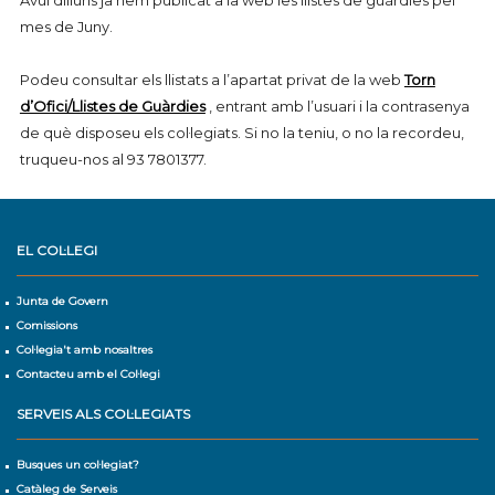
Avui dilluns ja hem publicat a la web les llistes de guàrdies pel
mes de Juny.
Podeu consultar els llistats a l’apartat privat de la web
Torn
d’Ofici/Llistes de Guàrdies
, entrant amb l’usuari i la contrasenya
de què disposeu els col·legiats. Si no la teniu, o no la recordeu,
truqueu-nos al 93 7801377.
EL COL·LEGI
Junta de Govern
Comissions
Col·legia't amb nosaltres
Contacteu amb el Col·legi
SERVEIS ALS COL·LEGIATS
Busques un col·legiat?
Catàleg de Serveis