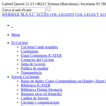
Gabriel Querol 21-23 | 08221 Terrassa (Barcelona) | Secretaria 93 780
WEBMAIL
M.A.S.C.
ACCÉS COL·LEGIATS
COL·LEGIA'T
AC
Menu
El Col·legi
Col·legia’t amb nosaltres
Comissions
Espai Comissions ICATER
Contactes del Col·legi
Junta de Govern
Política de qualitat
Transparència
Serveis Col·legials
Bases de dades: Colex-Compendium.cat-Dataley-Tirant-
Biblioteca ICATER
Biblioteca Digital Abogacía
Busqueu un/a col·legiat/da?
Catàleg de Serveis
Circulars i comunicacions