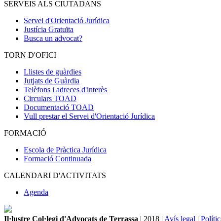
SERVEIS ALS CIUTADANS
Servei d'Orientació Jurídica
Justícia Gratuïta
Busca un advocat?
TORN D'OFICI
Llistes de guàrdies
Jutjats de Guàrdia
Telèfons i adreces d'interès
Circulars TOAD
Documentació TOAD
Vull prestar el Servei d'Orientació Jurídica
FORMACIÓ
Escola de Pràctica Jurídica
Formació Continuada
CALENDARI D'ACTIVITATS
Agenda
Il·lustre Col·legi d'Advocats de Terrassa
| 2018 |
Avís legal
|
Políti