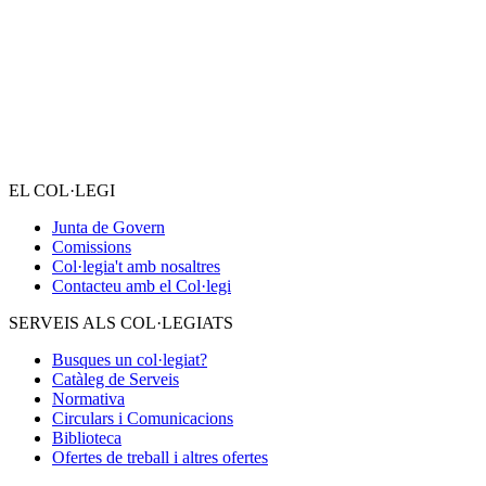
EL COL·LEGI
Junta de Govern
Comissions
Col·legia't amb nosaltres
Contacteu amb el Col·legi
SERVEIS ALS COL·LEGIATS
Busques un col·legiat?
Catàleg de Serveis
Normativa
Circulars i Comunicacions
Biblioteca
Ofertes de treball i altres ofertes