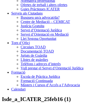
Normativa professional
Ofertes de treball i altres ofertes
Guies Pràctiques ICATER
Serveis als Ciutadans
Busqueu un/a advocat/da?
Centre de Mediació – CEMICAT
Justícia Gratuïta
Servei d’Orientació Jurídica
Servei d’Orientació en Mediació
Llei Segona Oportunitat
Torn d’Ofici
Circulars TOAD
Documentació TOAD
Jutjats de Guàrdia
Llistes de guàrdies
Telèfons i adreces d’interès
Vull prestar el Servei d’Orientació Jurídica
Formació
Escola de Pràctica Jurídica
Formació Continuada
Màsters i Cursos d’Accés a l’Advocacia
Calendari
Isde_a_ICATER_25feb16 (1)