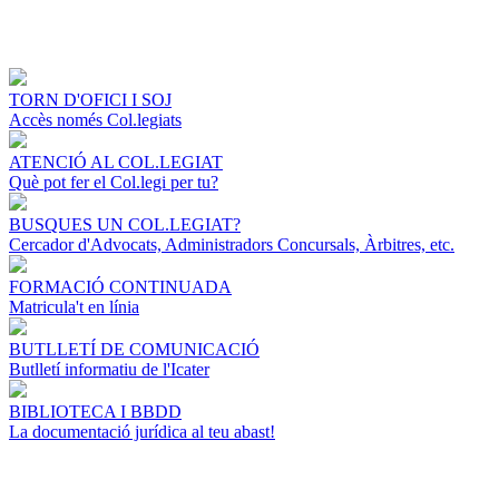
TORN D'OFICI I SOJ
Accès només Col.legiats
ATENCIÓ AL COL.LEGIAT
Què pot fer el Col.legi per tu?
BUSQUES UN COL.LEGIAT?
Cercador d'Advocats, Administradors Concursals, Àrbitres, etc.
FORMACIÓ CONTINUADA
Matricula't en línia
BUTLLETÍ DE COMUNICACIÓ
Butlletí informatiu de l'Icater
BIBLIOTECA I BBDD
La documentació jurídica al teu abast!