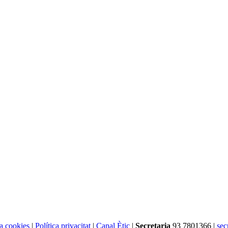
ca cookies
|
Política privacitat
|
Canal Ètic
|
Secretaria
93 7801366 |
sec