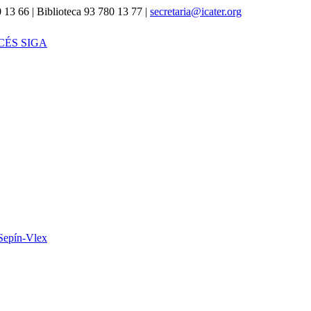
 13 66 | Biblioteca 93 780 13 77 |
secretaria@icater.org
CÉS SIGA
Sepín-Vlex