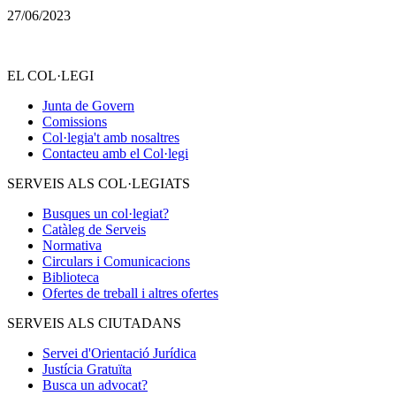
27/06/2023
EL COL·LEGI
Junta de Govern
Comissions
Col·legia't amb nosaltres
Contacteu amb el Col·legi
SERVEIS ALS COL·LEGIATS
Busques un col·legiat?
Catàleg de Serveis
Normativa
Circulars i Comunicacions
Biblioteca
Ofertes de treball i altres ofertes
SERVEIS ALS CIUTADANS
Servei d'Orientació Jurídica
Justícia Gratuïta
Busca un advocat?