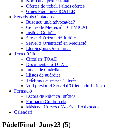
Normativa professional
Ofertes de treball i altres ofertes
Guies Pràctiques ICATER
Serveis als Ciutadans
Busqueu un/a advocat/da?
Centre de Mediació – CEMICAT
Justícia Gratuïta
Servei d’Orientació Jurídica
Servei d’Orientació en Mediació
Llei Segona Oportunitat
Torn d’Ofici
Circulars TOAD
Documentació TOAD
Jutjats de Guàrdia
Llistes de guàrdies
Telèfons i adreces d’interès
Vull prestar el Servei d’Orientació Jurídica
Formació
Escola de Pràctica Jurídica
Formació Continuada
Màsters i Cursos d’Accés a l’Advocacia
Calendari
PàdelFinal_Juny23 (5)