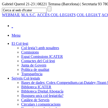
Gabriel Querol 21-23 | 08221 Terrassa (Barcelona) | Secretaria 93 780
WEBMAIL
M.A.S.C.
ACCÉS COL·LEGIATS
COL·LEGIA'T
AC
Menu
El Col·legi
Col·legia’t amb nosaltres
Comissions
Espai Comissions ICATER
Contactes del Col·legi
Junta de Govern
Política de qualitat
Transparència
Serveis Col·legials
Bases de dades: Colex-Compendium.cat-Dataley-Tirant-
Biblioteca ICATER
Biblioteca Digital Abogacía
Busqueu un/a col·legiat/da?
Catàleg de Serveis
Circulars i comunicacions