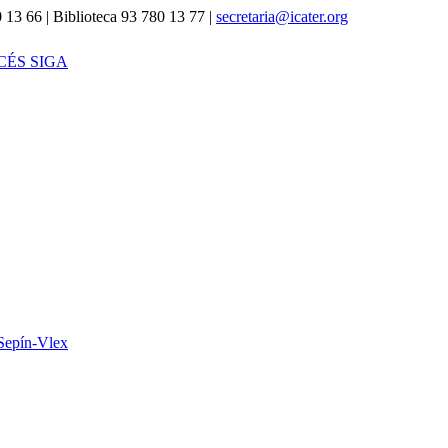
 13 66 | Biblioteca 93 780 13 77 |
secretaria@icater.org
CÉS SIGA
Sepín-Vlex