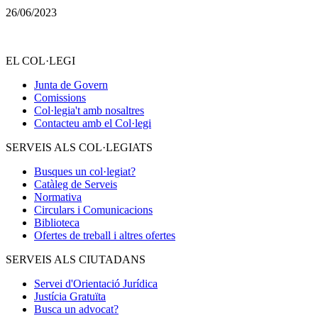
26/06/2023
EL COL·LEGI
Junta de Govern
Comissions
Col·legia't amb nosaltres
Contacteu amb el Col·legi
SERVEIS ALS COL·LEGIATS
Busques un col·legiat?
Catàleg de Serveis
Normativa
Circulars i Comunicacions
Biblioteca
Ofertes de treball i altres ofertes
SERVEIS ALS CIUTADANS
Servei d'Orientació Jurídica
Justícia Gratuïta
Busca un advocat?