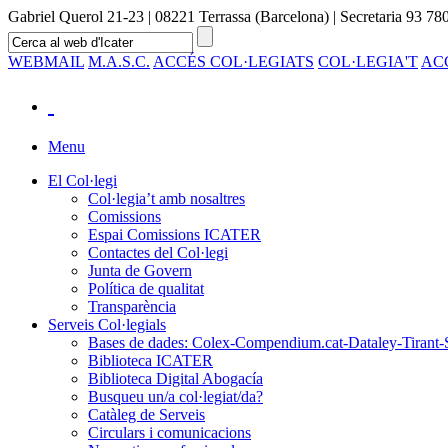
Gabriel Querol 21-23 | 08221 Terrassa (Barcelona) | Secretaria 93 780
WEBMAIL
M.A.S.C.
ACCÉS COL·LEGIATS
COL·LEGIA'T
AC
Menu
El Col·legi
Col·legia’t amb nosaltres
Comissions
Espai Comissions ICATER
Contactes del Col·legi
Junta de Govern
Política de qualitat
Transparència
Serveis Col·legials
Bases de dades: Colex-Compendium.cat-Dataley-Tirant-
Biblioteca ICATER
Biblioteca Digital Abogacía
Busqueu un/a col·legiat/da?
Catàleg de Serveis
Circulars i comunicacions