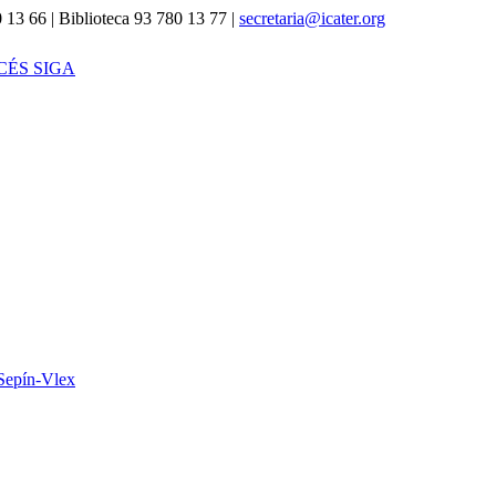
 13 66 | Biblioteca 93 780 13 77 |
secretaria@icater.org
CÉS SIGA
Sepín-Vlex