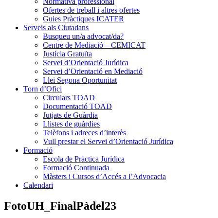
Normativa professional
Ofertes de treball i altres ofertes
Guies Pràctiques ICATER
Serveis als Ciutadans
Busqueu un/a advocat/da?
Centre de Mediació – CEMICAT
Justícia Gratuïta
Servei d’Orientació Jurídica
Servei d’Orientació en Mediació
Llei Segona Oportunitat
Torn d’Ofici
Circulars TOAD
Documentació TOAD
Jutjats de Guàrdia
Llistes de guàrdies
Telèfons i adreces d’interès
Vull prestar el Servei d’Orientació Jurídica
Formació
Escola de Pràctica Jurídica
Formació Continuada
Màsters i Cursos d’Accés a l’Advocacia
Calendari
FotoUH_FinalPàdel23