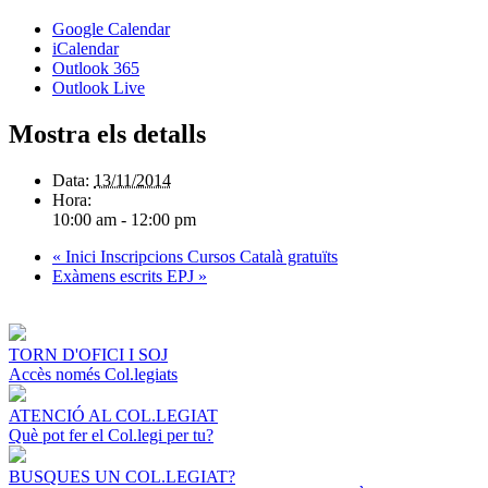
Google Calendar
iCalendar
Outlook 365
Outlook Live
Mostra els detalls
Data:
13/11/2014
Hora:
10:00 am - 12:00 pm
«
Inici Inscripcions Cursos Català gratuïts
Exàmens escrits EPJ
»
TORN D'OFICI I SOJ
Accès només Col.legiats
ATENCIÓ AL COL.LEGIAT
Què pot fer el Col.legi per tu?
BUSQUES UN COL.LEGIAT?