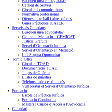
Busqueu un/a col·legiat/da?
Catàleg de Serveis
Circulars i comunicacions
Normativa professional
Ofertes de treball i altres ofertes
Guies Pràctiques ICATER
Serveis als Ciutadans
Busqueu un/a advocat/da?
Centre de Mediació – CEMICAT
Justícia Gratuïta
Servei d’Orientació Jurídica
Servei d’Orientació en Mediació
Llei Segona Oportunitat
Torn d’Ofici
Circulars TOAD
Documentació TOAD
Jutjats de Guàrdia
Llistes de guàrdies
Telèfons i adreces d’interès
Vull prestar el Servei d’Orientació Jurídica
Formació
Escola de Pràctica Jurídica
Formació Continuada
Màsters i Cursos d’Accés a l’Advocacia
Calendari