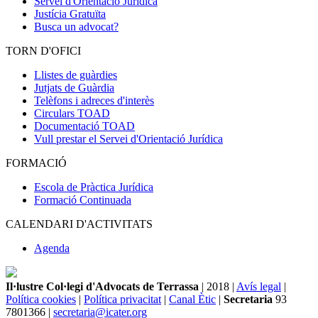
Servei d'Orientació Jurídica
Justícia Gratuïta
Busca un advocat?
TORN D'OFICI
Llistes de guàrdies
Jutjats de Guàrdia
Telèfons i adreces d'interès
Circulars TOAD
Documentació TOAD
Vull prestar el Servei d'Orientació Jurídica
FORMACIÓ
Escola de Pràctica Jurídica
Formació Continuada
CALENDARI D'ACTIVITATS
Agenda
Il·lustre Col·legi d'Advocats de Terrassa
| 2018 |
Avís legal
|
Política cookies
|
Política privacitat
|
Canal Ètic
|
Secretaria
93
7801366 |
secretaria@icater.org