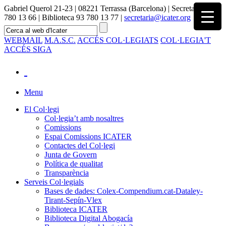
Gabriel Querol 21-23 | 08221 Terrassa (Barcelona) | Secretaria 93
780 13 66 | Biblioteca 93 780 13 77 |
secretaria@icater.org
WEBMAIL
M.A.S.C.
ACCÉS COL·LEGIATS
COL·LEGIA'T
ACCÉS SIGA
Menu
El Col·legi
Col·legia’t amb nosaltres
Comissions
Espai Comissions ICATER
Contactes del Col·legi
Junta de Govern
Política de qualitat
Transparència
Serveis Col·legials
Bases de dades: Colex-Compendium.cat-Dataley-
Tirant-Sepín-Vlex
Biblioteca ICATER
Biblioteca Digital Abogacía