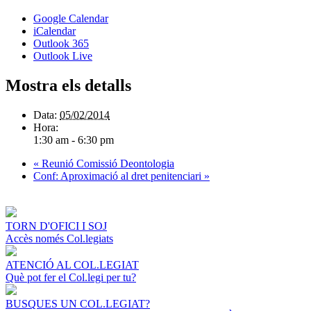
Google Calendar
iCalendar
Outlook 365
Outlook Live
Mostra els detalls
Data:
05/02/2014
Hora:
1:30 am - 6:30 pm
«
Reunió Comissió Deontologia
Conf: Aproximació al dret penitenciari
»
TORN D'OFICI I SOJ
Accès només Col.legiats
ATENCIÓ AL COL.LEGIAT
Què pot fer el Col.legi per tu?
BUSQUES UN COL.LEGIAT?