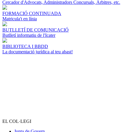
Cercador d'Advocats, Administradors Concursals, Àrbitres, etc.
FORMACIÓ CONTINUADA
Matricula't en línia
BUTLLETÍ DE COMUNICACIÓ
Butlletí informatiu de l'Icater
BIBLIOTECA I BBDD
La documentació jurídica al teu abast!
EL COL·LEGI
Junta de Govern