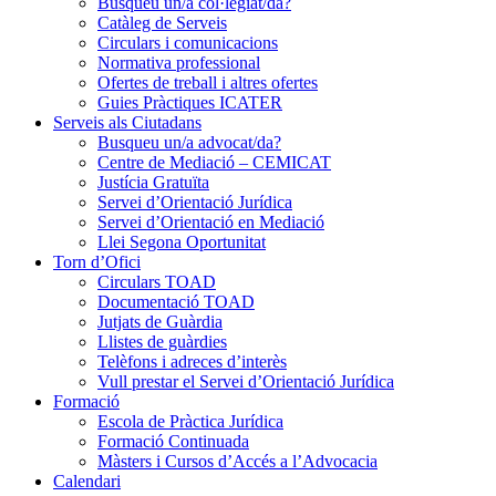
Busqueu un/a col·legiat/da?
Catàleg de Serveis
Circulars i comunicacions
Normativa professional
Ofertes de treball i altres ofertes
Guies Pràctiques ICATER
Serveis als Ciutadans
Busqueu un/a advocat/da?
Centre de Mediació – CEMICAT
Justícia Gratuïta
Servei d’Orientació Jurídica
Servei d’Orientació en Mediació
Llei Segona Oportunitat
Torn d’Ofici
Circulars TOAD
Documentació TOAD
Jutjats de Guàrdia
Llistes de guàrdies
Telèfons i adreces d’interès
Vull prestar el Servei d’Orientació Jurídica
Formació
Escola de Pràctica Jurídica
Formació Continuada
Màsters i Cursos d’Accés a l’Advocacia
Calendari