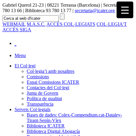
Gabriel Querol 21-23 | 08221 Terrassa (Barcelona) | Secretaria 93
780 13 66 | Biblioteca 93 780 13 77 |
secretaria@icater.org
WEBMAIL
M.A.S.C.
ACCÉS COL·LEGIATS
COL·LEGIA'T
ACCÉS SIGA
Menu
El Col·legi
Col·legia’t amb nosaltres
Comissions
Espai Comissions ICATER
Contactes del Col·legi
Junta de Govern
Política de qualitat
Transparència
Serveis Col·legials
Bases de dades: Colex-Compendium.cat-Dataley-
Tirant-Sepín-Vlex
Biblioteca ICATER
Biblioteca Digital Abogacía