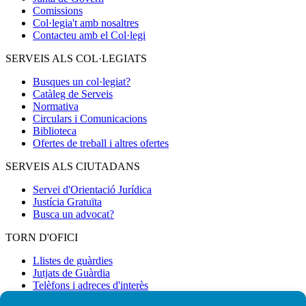
Comissions
Col·legia't amb nosaltres
Contacteu amb el Col·legi
SERVEIS ALS COL·LEGIATS
Busques un col·legiat?
Catàleg de Serveis
Normativa
Circulars i Comunicacions
Biblioteca
Ofertes de treball i altres ofertes
SERVEIS ALS CIUTADANS
Servei d'Orientació Jurídica
Justícia Gratuïta
Busca un advocat?
TORN D'OFICI
Llistes de guàrdies
Jutjats de Guàrdia
Telèfons i adreces d'interès
Circulars TOAD