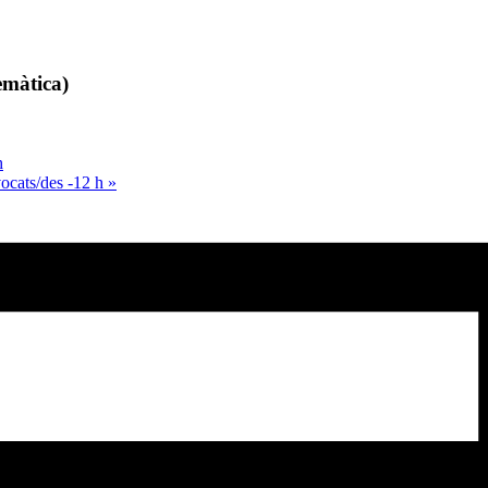
emàtica)
h
vocats/des -12 h
»