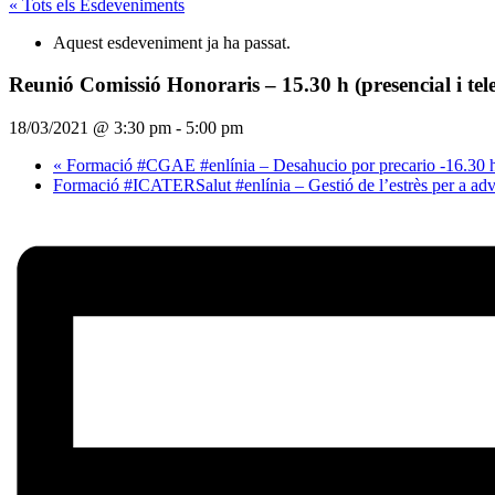
« Tots els Esdeveniments
Aquest esdeveniment ja ha passat.
Reunió Comissió Honoraris – 15.30 h (presencial i tel
18/03/2021 @ 3:30 pm
-
5:00 pm
«
Formació #CGAE #enlínia – Desahucio por precario -16.30 
Formació #ICATERSalut #enlínia – Gestió de l’estrès per a ad