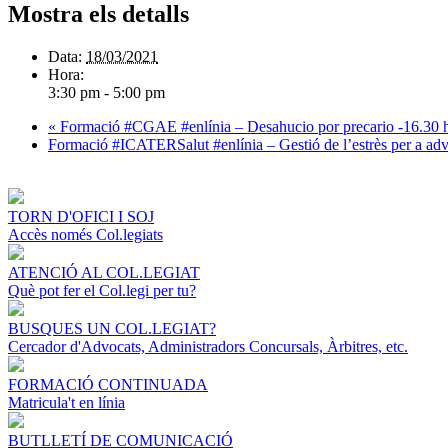
Mostra els detalls
Data:
18/03/2021
Hora:
3:30 pm - 5:00 pm
«
Formació #CGAE #enlínia – Desahucio por precario -16.30 
Formació #ICATERSalut #enlínia – Gestió de l’estrès per a ad
TORN D'OFICI I SOJ
Accès només Col.legiats
ATENCIÓ AL COL.LEGIAT
Què pot fer el Col.legi per tu?
BUSQUES UN COL.LEGIAT?
Cercador d'Advocats, Administradors Concursals, Àrbitres, etc.
FORMACIÓ CONTINUADA
Matricula't en línia
BUTLLETÍ DE COMUNICACIÓ