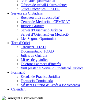
Normativa professional
Ofertes de treball i altres ofertes
Guies Pràctiques ICATER
Serveis als Ciutadans
Busqueu un/a advocat/da?
Centre de Mediació – CEMICAT
Justícia Gratuïta
Servei d’Orientació Jurídica
Servei d’Orientació en Mediació
Llei Segona Oportunitat
Torn d’Ofici
Circulars TOAD
Documentació TOAD
Jutjats de Guàrdia
Llistes de guàrdies
Telèfons i adreces d’interès
Vull prestar el Servei d’Orientació Jurídica
Formació
Escola de Pràctica Jurídica
Formació Continuada
Màsters i Cursos d’Accés a l’Advocacia
Calendari