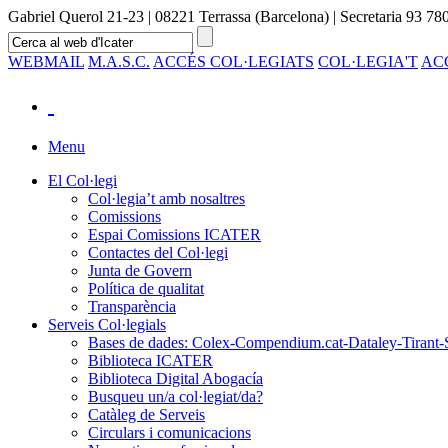
Gabriel Querol 21-23 | 08221 Terrassa (Barcelona) | Secretaria 93 780
WEBMAIL
M.A.S.C.
ACCÉS COL·LEGIATS
COL·LEGIA'T
AC
Menu
El Col·legi
Col·legia’t amb nosaltres
Comissions
Espai Comissions ICATER
Contactes del Col·legi
Junta de Govern
Política de qualitat
Transparència
Serveis Col·legials
Bases de dades: Colex-Compendium.cat-Dataley-Tirant-
Biblioteca ICATER
Biblioteca Digital Abogacía
Busqueu un/a col·legiat/da?
Catàleg de Serveis
Circulars i comunicacions