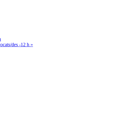
h
vocats/des -12 h
»