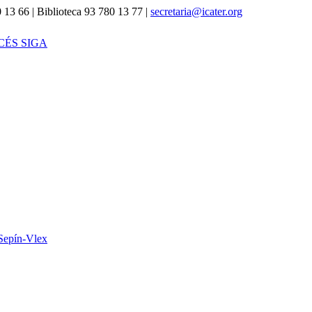
 13 66 | Biblioteca 93 780 13 77 |
secretaria@icater.org
CÉS SIGA
Sepín-Vlex