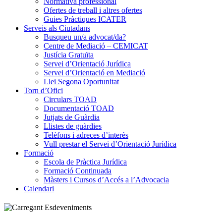
Normativa professional
Ofertes de treball i altres ofertes
Guies Pràctiques ICATER
Serveis als Ciutadans
Busqueu un/a advocat/da?
Centre de Mediació – CEMICAT
Justícia Gratuïta
Servei d’Orientació Jurídica
Servei d’Orientació en Mediació
Llei Segona Oportunitat
Torn d’Ofici
Circulars TOAD
Documentació TOAD
Jutjats de Guàrdia
Llistes de guàrdies
Telèfons i adreces d’interès
Vull prestar el Servei d’Orientació Jurídica
Formació
Escola de Pràctica Jurídica
Formació Continuada
Màsters i Cursos d’Accés a l’Advocacia
Calendari