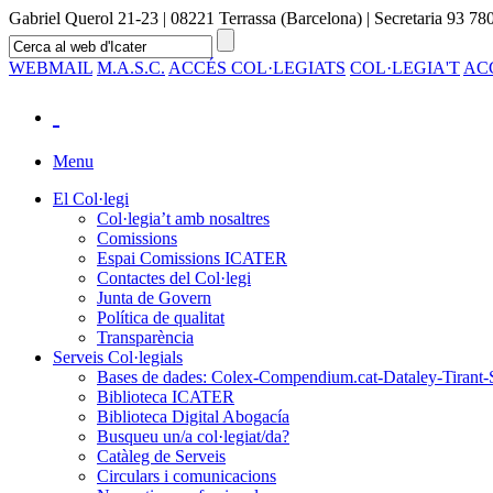
Gabriel Querol 21-23 | 08221 Terrassa (Barcelona) | Secretaria 93 780
WEBMAIL
M.A.S.C.
ACCÉS COL·LEGIATS
COL·LEGIA'T
AC
Menu
El Col·legi
Col·legia’t amb nosaltres
Comissions
Espai Comissions ICATER
Contactes del Col·legi
Junta de Govern
Política de qualitat
Transparència
Serveis Col·legials
Bases de dades: Colex-Compendium.cat-Dataley-Tirant-
Biblioteca ICATER
Biblioteca Digital Abogacía
Busqueu un/a col·legiat/da?
Catàleg de Serveis
Circulars i comunicacions