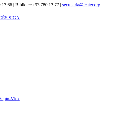
 13 66 | Biblioteca 93 780 13 77 |
secretaria@icater.org
CÉS SIGA
Sepín-Vlex