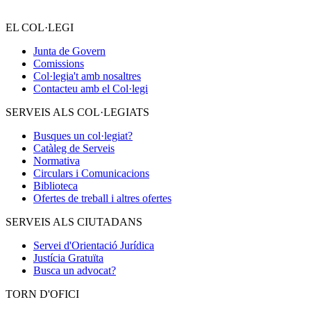
EL COL·LEGI
Junta de Govern
Comissions
Col·legia't amb nosaltres
Contacteu amb el Col·legi
SERVEIS ALS COL·LEGIATS
Busques un col·legiat?
Catàleg de Serveis
Normativa
Circulars i Comunicacions
Biblioteca
Ofertes de treball i altres ofertes
SERVEIS ALS CIUTADANS
Servei d'Orientació Jurídica
Justícia Gratuïta
Busca un advocat?
TORN D'OFICI