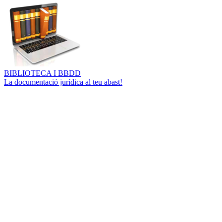
BIBLIOTECA I BBDD
La documentació jurídica al teu abast!