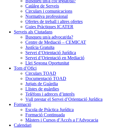
Busqueu un/a col·legiat/da?
Catàleg de Serveis
Circulars i comunicacions
Normativa professional
Ofertes de treball i altres ofertes
Guies Pràctiques ICATER
Serveis als Ciutadans
Busqueu un/a advocat/da?
Centre de Mediació – CEMICAT
Justícia Gratuïta
Servei d’Orientació Jurídica
Servei d’Orientació en Mediació
Llei Segona Oportunitat
Torn d’Ofici
Circulars TOAD
Documentació TOAD
Jutjats de Guàrdia
Llistes de guàrdies
Telèfons i adreces d’interès
Vull prestar el Servei d’Orientació Jurídica
Formació
Escola de Pràctica Jurídica
Formació Continuada
Màsters i Cursos d’Accés a l’Advocacia
Calendari