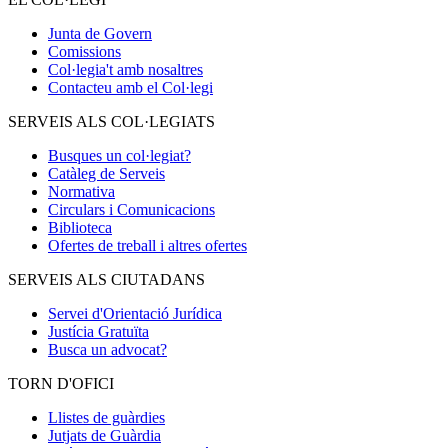
Junta de Govern
Comissions
Col·legia't amb nosaltres
Contacteu amb el Col·legi
SERVEIS ALS COL·LEGIATS
Busques un col·legiat?
Catàleg de Serveis
Normativa
Circulars i Comunicacions
Biblioteca
Ofertes de treball i altres ofertes
SERVEIS ALS CIUTADANS
Servei d'Orientació Jurídica
Justícia Gratuïta
Busca un advocat?
TORN D'OFICI
Llistes de guàrdies
Jutjats de Guàrdia