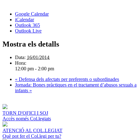
Google Calendar
iCalendar
Outlook 365
Outlook Live
Mostra els detalls
Data:
16/01/2014
Hora:
12:00 pm - 2:00 pm
«
Defensa dels afectats per preferents o subordinades
Jornada: Bones pràctiques en el tractament d’abusos sexuals a
infants
»
TORN D'OFICI I SOJ
Accès només Col.legiats
ATENCIÓ AL COL.LEGIAT
Què pot fer el Col.legi per tu?