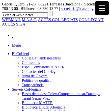
Gabriel Querol 21-23 | 08221 Terrassa (Barcelona) | Secretaria 93
780 13 66 | Biblioteca 93 780 13 77 |
secretaria@icater.org
WEBMAIL
M.A.S.C.
ACCÉS COL·LEGIATS
COL·LEGIA'T
ACCÉS SIGA
Menu
El Col·legi
Col·legia’t amb nosaltres
Comissions
Espai Comissions ICATER
Contactes del Col·legi
Junta de Govern
Política de qualitat
Transparència
Serveis Col·legials
Bases de dades: Colex-Compendium.cat-Dataley-
Tirant-Sepín-Vlex
Biblioteca ICATER
Biblioteca Digital Abogacía