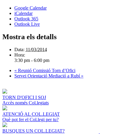
Google Calendar
iCalendar
Outlook 365
Outlook Live
Mostra els detalls
Data:
11/03/2014
Hora:
3:30 pm - 6:00 pm
«
Reunió Comissió Torn d’Ofici
Servei Orientació Mediació a Rubí
»
TORN D'OFICI I SOJ
Accès només Col.legiats
ATENCIÓ AL COL.LEGIAT
Què pot fer el Col.legi per tu?
BUSQUES UN COL.LEGIAT?