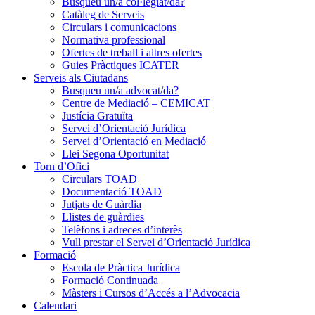
Busqueu un/a col·legiat/da?
Catàleg de Serveis
Circulars i comunicacions
Normativa professional
Ofertes de treball i altres ofertes
Guies Pràctiques ICATER
Serveis als Ciutadans
Busqueu un/a advocat/da?
Centre de Mediació – CEMICAT
Justícia Gratuïta
Servei d’Orientació Jurídica
Servei d’Orientació en Mediació
Llei Segona Oportunitat
Torn d’Ofici
Circulars TOAD
Documentació TOAD
Jutjats de Guàrdia
Llistes de guàrdies
Telèfons i adreces d’interès
Vull prestar el Servei d’Orientació Jurídica
Formació
Escola de Pràctica Jurídica
Formació Continuada
Màsters i Cursos d’Accés a l’Advocacia
Calendari