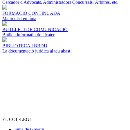
Cercador d'Advocats, Administradors Concursals, Àrbitres, etc.
FORMACIÓ CONTINUADA
Matricula't en línia
BUTLLETÍ DE COMUNICACIÓ
Butlletí informatiu de l'Icater
BIBLIOTECA I BBDD
La documentació jurídica al teu abast!
EL COL·LEGI
Junta de Govern