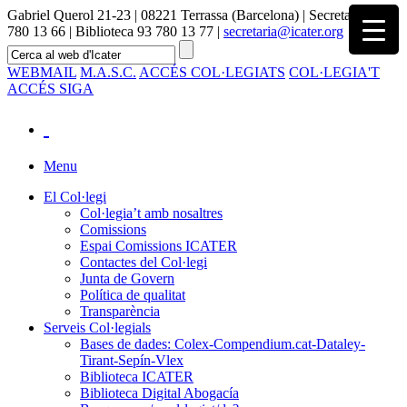
Gabriel Querol 21-23 | 08221 Terrassa (Barcelona) | Secretaria 93
780 13 66 | Biblioteca 93 780 13 77 |
secretaria@icater.org
WEBMAIL
M.A.S.C.
ACCÉS COL·LEGIATS
COL·LEGIA'T
ACCÉS SIGA
Menu
El Col·legi
Col·legia’t amb nosaltres
Comissions
Espai Comissions ICATER
Contactes del Col·legi
Junta de Govern
Política de qualitat
Transparència
Serveis Col·legials
Bases de dades: Colex-Compendium.cat-Dataley-
Tirant-Sepín-Vlex
Biblioteca ICATER
Biblioteca Digital Abogacía