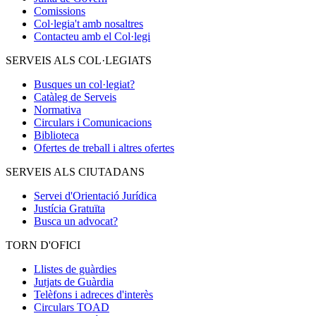
Comissions
Col·legia't amb nosaltres
Contacteu amb el Col·legi
SERVEIS ALS COL·LEGIATS
Busques un col·legiat?
Catàleg de Serveis
Normativa
Circulars i Comunicacions
Biblioteca
Ofertes de treball i altres ofertes
SERVEIS ALS CIUTADANS
Servei d'Orientació Jurídica
Justícia Gratuïta
Busca un advocat?
TORN D'OFICI
Llistes de guàrdies
Jutjats de Guàrdia
Telèfons i adreces d'interès
Circulars TOAD