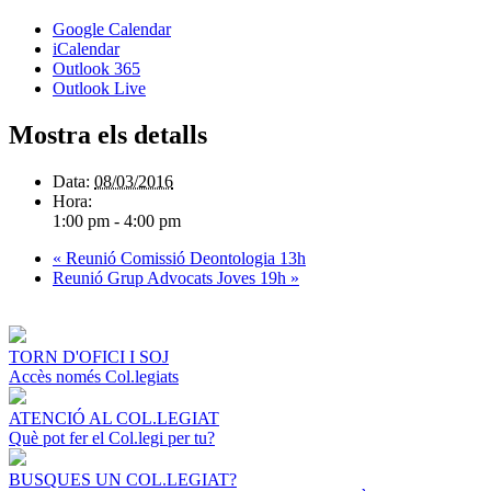
Google Calendar
iCalendar
Outlook 365
Outlook Live
Mostra els detalls
Data:
08/03/2016
Hora:
1:00 pm - 4:00 pm
«
Reunió Comissió Deontologia 13h
Reunió Grup Advocats Joves 19h
»
TORN D'OFICI I SOJ
Accès només Col.legiats
ATENCIÓ AL COL.LEGIAT
Què pot fer el Col.legi per tu?
BUSQUES UN COL.LEGIAT?