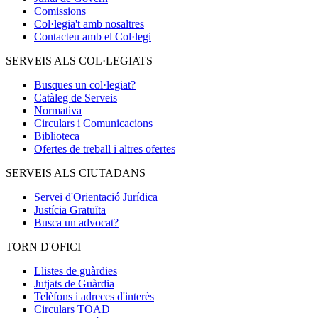
Comissions
Col·legia't amb nosaltres
Contacteu amb el Col·legi
SERVEIS ALS COL·LEGIATS
Busques un col·legiat?
Catàleg de Serveis
Normativa
Circulars i Comunicacions
Biblioteca
Ofertes de treball i altres ofertes
SERVEIS ALS CIUTADANS
Servei d'Orientació Jurídica
Justícia Gratuïta
Busca un advocat?
TORN D'OFICI
Llistes de guàrdies
Jutjats de Guàrdia
Telèfons i adreces d'interès
Circulars TOAD