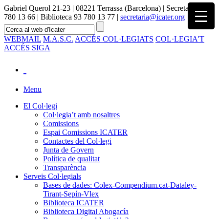
Gabriel Querol 21-23 | 08221 Terrassa (Barcelona) | Secretaria 93
780 13 66 | Biblioteca 93 780 13 77 |
secretaria@icater.org
WEBMAIL
M.A.S.C.
ACCÉS COL·LEGIATS
COL·LEGIA'T
ACCÉS SIGA
Menu
El Col·legi
Col·legia’t amb nosaltres
Comissions
Espai Comissions ICATER
Contactes del Col·legi
Junta de Govern
Política de qualitat
Transparència
Serveis Col·legials
Bases de dades: Colex-Compendium.cat-Dataley-
Tirant-Sepín-Vlex
Biblioteca ICATER
Biblioteca Digital Abogacía