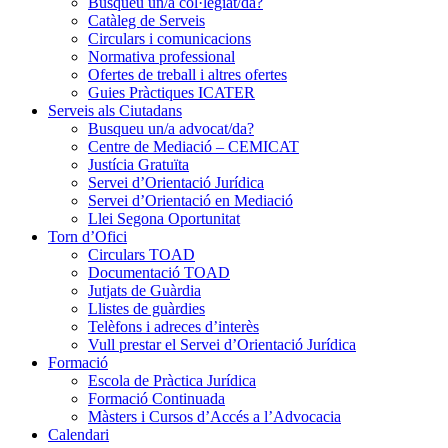
Busqueu un/a col·legiat/da?
Catàleg de Serveis
Circulars i comunicacions
Normativa professional
Ofertes de treball i altres ofertes
Guies Pràctiques ICATER
Serveis als Ciutadans
Busqueu un/a advocat/da?
Centre de Mediació – CEMICAT
Justícia Gratuïta
Servei d’Orientació Jurídica
Servei d’Orientació en Mediació
Llei Segona Oportunitat
Torn d’Ofici
Circulars TOAD
Documentació TOAD
Jutjats de Guàrdia
Llistes de guàrdies
Telèfons i adreces d’interès
Vull prestar el Servei d’Orientació Jurídica
Formació
Escola de Pràctica Jurídica
Formació Continuada
Màsters i Cursos d’Accés a l’Advocacia
Calendari