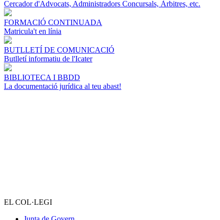
Cercador d'Advocats, Administradors Concursals, Àrbitres, etc.
FORMACIÓ CONTINUADA
Matricula't en línia
BUTLLETÍ DE COMUNICACIÓ
Butlletí informatiu de l'Icater
BIBLIOTECA I BBDD
La documentació jurídica al teu abast!
EL COL·LEGI
Junta de Govern