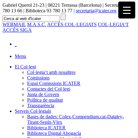
Gabriel Querol 21-23 | 08221 Terrassa (Barcelona) | Secretaria 93
780 13 66 | Biblioteca 93 780 13 77 |
secretaria@icater.org
WEBMAIL
M.A.S.C.
ACCÉS COL·LEGIATS
COL·LEGIA'T
ACCÉS SIGA
Menu
El Col·legi
Col·legia’t amb nosaltres
Comissions
Espai Comissions ICATER
Contactes del Col·legi
Junta de Govern
Política de qualitat
Transparència
Serveis Col·legials
Bases de dades: Colex-Compendium.cat-Dataley-
Tirant-Sepín-Vlex
Biblioteca ICATER
Biblioteca Digital Abogacía