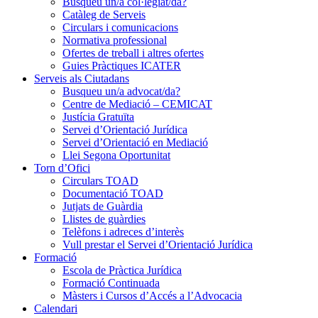
Busqueu un/a col·legiat/da?
Catàleg de Serveis
Circulars i comunicacions
Normativa professional
Ofertes de treball i altres ofertes
Guies Pràctiques ICATER
Serveis als Ciutadans
Busqueu un/a advocat/da?
Centre de Mediació – CEMICAT
Justícia Gratuïta
Servei d’Orientació Jurídica
Servei d’Orientació en Mediació
Llei Segona Oportunitat
Torn d’Ofici
Circulars TOAD
Documentació TOAD
Jutjats de Guàrdia
Llistes de guàrdies
Telèfons i adreces d’interès
Vull prestar el Servei d’Orientació Jurídica
Formació
Escola de Pràctica Jurídica
Formació Continuada
Màsters i Cursos d’Accés a l’Advocacia
Calendari