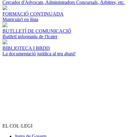
Cercador d'Advocats, Administradors Concursals, Àrbitres, etc.
FORMACIÓ CONTINUADA
Matricula't en línia
BUTLLETÍ DE COMUNICACIÓ
Butlletí informatiu de l'Icater
BIBLIOTECA I BBDD
La documentació jurídica al teu abast!
EL COL·LEGI
Junta de Govern