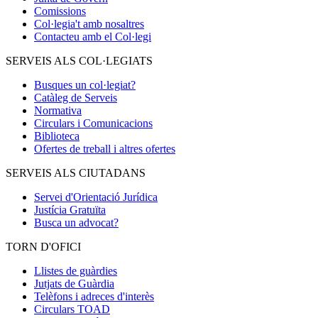
Comissions
Col·legia't amb nosaltres
Contacteu amb el Col·legi
SERVEIS ALS COL·LEGIATS
Busques un col·legiat?
Catàleg de Serveis
Normativa
Circulars i Comunicacions
Biblioteca
Ofertes de treball i altres ofertes
SERVEIS ALS CIUTADANS
Servei d'Orientació Jurídica
Justícia Gratuïta
Busca un advocat?
TORN D'OFICI
Llistes de guàrdies
Jutjats de Guàrdia
Telèfons i adreces d'interès
Circulars TOAD