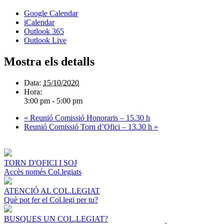
Google Calendar
iCalendar
Outlook 365
Outlook Live
Mostra els detalls
Data:
15/10/2020
Hora:
3:00 pm - 5:00 pm
«
Reunió Comissió Honoraris – 15.30 h
Reunió Comissió Torn d’Ofici – 13.30 h
»
TORN D'OFICI I SOJ
Accès només Col.legiats
ATENCIÓ AL COL.LEGIAT
Què pot fer el Col.legi per tu?
BUSQUES UN COL.LEGIAT?