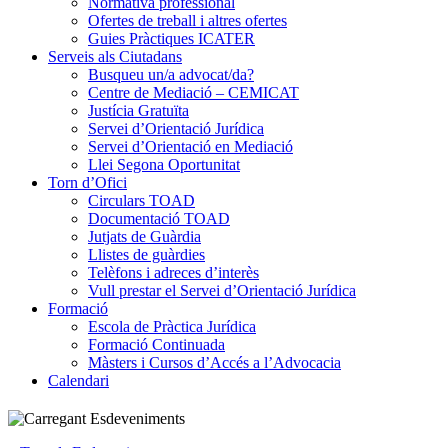
Normativa professional
Ofertes de treball i altres ofertes
Guies Pràctiques ICATER
Serveis als Ciutadans
Busqueu un/a advocat/da?
Centre de Mediació – CEMICAT
Justícia Gratuïta
Servei d’Orientació Jurídica
Servei d’Orientació en Mediació
Llei Segona Oportunitat
Torn d’Ofici
Circulars TOAD
Documentació TOAD
Jutjats de Guàrdia
Llistes de guàrdies
Telèfons i adreces d’interès
Vull prestar el Servei d’Orientació Jurídica
Formació
Escola de Pràctica Jurídica
Formació Continuada
Màsters i Cursos d’Accés a l’Advocacia
Calendari