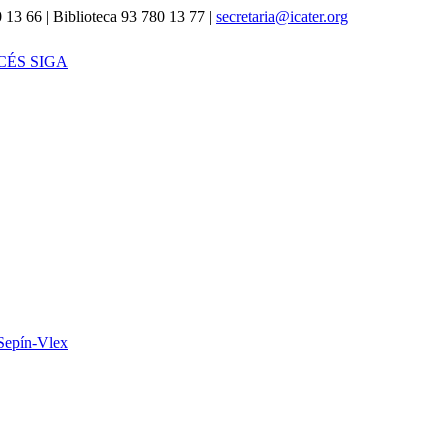
 13 66 | Biblioteca 93 780 13 77 |
secretaria@icater.org
CÉS SIGA
Sepín-Vlex