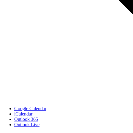
Google Calendar
iCalendar
Outlook 365
Outlook Live