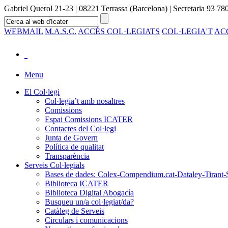
Gabriel Querol 21-23 | 08221 Terrassa (Barcelona) | Secretaria 93 780
WEBMAIL
M.A.S.C.
ACCÉS COL·LEGIATS
COL·LEGIA'T
AC
Menu
El Col·legi
Col·legia’t amb nosaltres
Comissions
Espai Comissions ICATER
Contactes del Col·legi
Junta de Govern
Política de qualitat
Transparència
Serveis Col·legials
Bases de dades: Colex-Compendium.cat-Dataley-Tirant-
Biblioteca ICATER
Biblioteca Digital Abogacía
Busqueu un/a col·legiat/da?
Catàleg de Serveis
Circulars i comunicacions