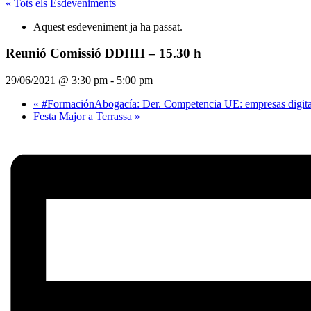
« Tots els Esdeveniments
Aquest esdeveniment ja ha passat.
Reunió Comissió DDHH – 15.30 h
29/06/2021 @ 3:30 pm
-
5:00 pm
«
#FormaciónAbogacía: Der. Competencia UE: empresas digitale
Festa Major a Terrassa
»