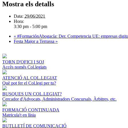
Mostra els detalls
Data:
29/06/2021
Hora:
3:30 pm - 5:00 pm
«
#FormaciónAbogacía: Der. Competencia UE: empresas digitale
Festa Major a Terrassa
»
TORN D'OFICI I SOJ
Accès només Col.legiats
ATENCIÓ AL COL.LEGIAT
Què pot fer el Col.legi per tu?
BUSQUES UN COL.LEGIAT?
Cercador d'Advocats, Administradors Concursals, Àrbitres, etc.
FORMACIÓ CONTINUADA
Matricula't en línia
BUTLLETÍ DE COMUNICACIÓ