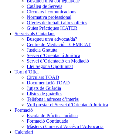
Busqueu un/a col·legiat/da?
Catàleg de Serveis
Circulars i comunicacions
Normativa professional
Ofertes de treball i altres ofertes
Guies Pràctiques ICATER
Serveis als Ciutadans
Busqueu un/a advocat/da?
Centre de Mediació – CEMICAT
Justícia Gratuïta
Servei d’Orientació Jurídica
Servei d’Orientació en Mediació
Llei Segona Oportunitat
Torn d’Ofici
Circulars TOAD
Documentació TOAD
Jutjats de Guàrdia
Llistes de guàrdies
Telèfons i adreces d’interès
Vull prestar el Servei d’Orientació Jurídica
Formació
Escola de Pràctica Jurídica
Formació Continuada
Màsters i Cursos d’Accés a l’Advocacia
Calendari