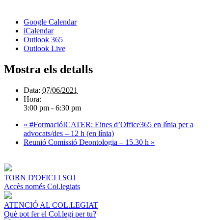
Google Calendar
iCalendar
Outlook 365
Outlook Live
Mostra els detalls
Data:
07/06/2021
Hora:
3:00 pm - 6:30 pm
«
#FormacióICATER: Eines d’Office365 en línia per a
advocats/des – 12 h (en línia)
Reunió Comissió Deontologia – 15.30 h
»
TORN D'OFICI I SOJ
Accès només Col.legiats
ATENCIÓ AL COL.LEGIAT
Què pot fer el Col.legi per tu?