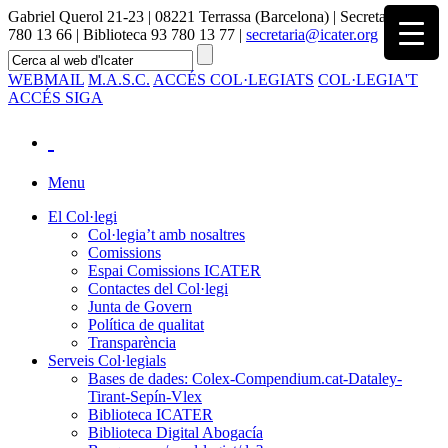
Gabriel Querol 21-23 | 08221 Terrassa (Barcelona) | Secretaria 93
780 13 66 | Biblioteca 93 780 13 77 |
secretaria@icater.org
WEBMAIL
M.A.S.C.
ACCÉS COL·LEGIATS
COL·LEGIA'T
ACCÉS SIGA
Menu
El Col·legi
Col·legia’t amb nosaltres
Comissions
Espai Comissions ICATER
Contactes del Col·legi
Junta de Govern
Política de qualitat
Transparència
Serveis Col·legials
Bases de dades: Colex-Compendium.cat-Dataley-
Tirant-Sepín-Vlex
Biblioteca ICATER
Biblioteca Digital Abogacía