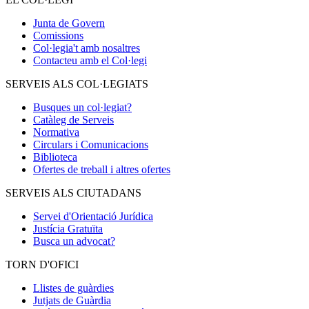
Junta de Govern
Comissions
Col·legia't amb nosaltres
Contacteu amb el Col·legi
SERVEIS ALS COL·LEGIATS
Busques un col·legiat?
Catàleg de Serveis
Normativa
Circulars i Comunicacions
Biblioteca
Ofertes de treball i altres ofertes
SERVEIS ALS CIUTADANS
Servei d'Orientació Jurídica
Justícia Gratuïta
Busca un advocat?
TORN D'OFICI
Llistes de guàrdies
Jutjats de Guàrdia