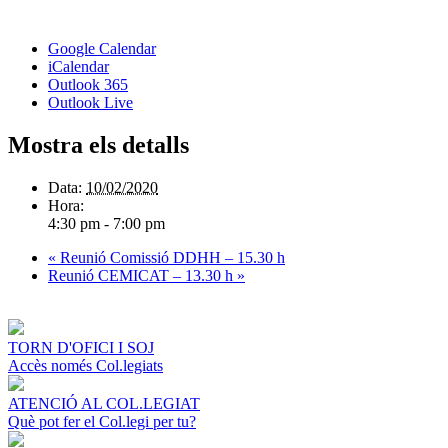
Google Calendar
iCalendar
Outlook 365
Outlook Live
Mostra els detalls
Data:
10/02/2020
Hora:
4:30 pm - 7:00 pm
«
Reunió Comissió DDHH – 15.30 h
Reunió CEMICAT – 13.30 h
»
TORN D'OFICI I SOJ
Accès només Col.legiats
ATENCIÓ AL COL.LEGIAT
Què pot fer el Col.legi per tu?