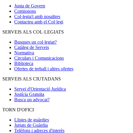
Junta de Govern
Comissions
Col·legia't amb nosaltres
Contacteu amb el Col·legi
SERVEIS ALS COL·LEGIATS
Busques un col·legiat?
Catàleg de Serveis
Normativa
Circulars i Comunicacions
Biblioteca
Ofertes de treball i altres ofertes
SERVEIS ALS CIUTADANS
Servei d'Orientació Jurídica
Justícia Gratuïta
Busca un advocat?
TORN D'OFICI
Llistes de guàrdies
Jutjats de Guàrdia
Telèfons i adreces d'interès