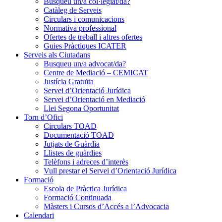
Busqueu un/a col·legiat/da?
Catàleg de Serveis
Circulars i comunicacions
Normativa professional
Ofertes de treball i altres ofertes
Guies Pràctiques ICATER
Serveis als Ciutadans
Busqueu un/a advocat/da?
Centre de Mediació – CEMICAT
Justícia Gratuïta
Servei d’Orientació Jurídica
Servei d’Orientació en Mediació
Llei Segona Oportunitat
Torn d’Ofici
Circulars TOAD
Documentació TOAD
Jutjats de Guàrdia
Llistes de guàrdies
Telèfons i adreces d’interès
Vull prestar el Servei d’Orientació Jurídica
Formació
Escola de Pràctica Jurídica
Formació Continuada
Màsters i Cursos d’Accés a l’Advocacia
Calendari