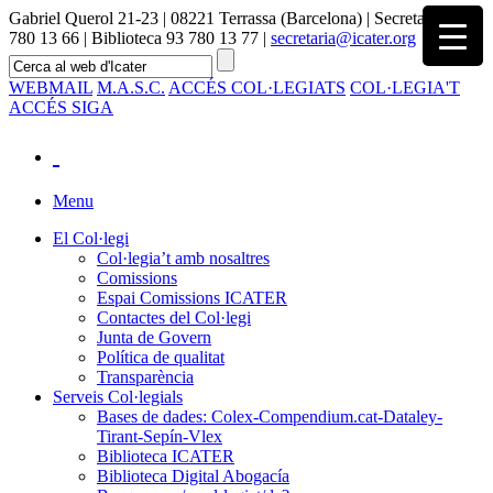
Gabriel Querol 21-23 | 08221 Terrassa (Barcelona) | Secretaria 93
780 13 66 | Biblioteca 93 780 13 77 |
secretaria@icater.org
WEBMAIL
M.A.S.C.
ACCÉS COL·LEGIATS
COL·LEGIA'T
ACCÉS SIGA
Menu
El Col·legi
Col·legia’t amb nosaltres
Comissions
Espai Comissions ICATER
Contactes del Col·legi
Junta de Govern
Política de qualitat
Transparència
Serveis Col·legials
Bases de dades: Colex-Compendium.cat-Dataley-
Tirant-Sepín-Vlex
Biblioteca ICATER
Biblioteca Digital Abogacía