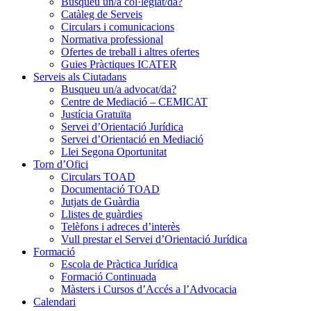
Busqueu un/a col·legiat/da?
Catàleg de Serveis
Circulars i comunicacions
Normativa professional
Ofertes de treball i altres ofertes
Guies Pràctiques ICATER
Serveis als Ciutadans
Busqueu un/a advocat/da?
Centre de Mediació – CEMICAT
Justícia Gratuïta
Servei d’Orientació Jurídica
Servei d’Orientació en Mediació
Llei Segona Oportunitat
Torn d’Ofici
Circulars TOAD
Documentació TOAD
Jutjats de Guàrdia
Llistes de guàrdies
Telèfons i adreces d’interès
Vull prestar el Servei d’Orientació Jurídica
Formació
Escola de Pràctica Jurídica
Formació Continuada
Màsters i Cursos d’Accés a l’Advocacia
Calendari