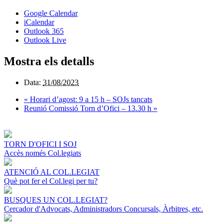
Google Calendar
iCalendar
Outlook 365
Outlook Live
Mostra els detalls
Data:
31/08/2023
«
Horari d’agost: 9 a 15 h – SOJs tancats
Reunió Comissió Torn d’Ofici – 13.30 h
»
TORN D'OFICI I SOJ
Accès només Col.legiats
ATENCIÓ AL COL.LEGIAT
Què pot fer el Col.legi per tu?
BUSQUES UN COL.LEGIAT?
Cercador d'Advocats, Administradors Concursals, Àrbitres, etc.