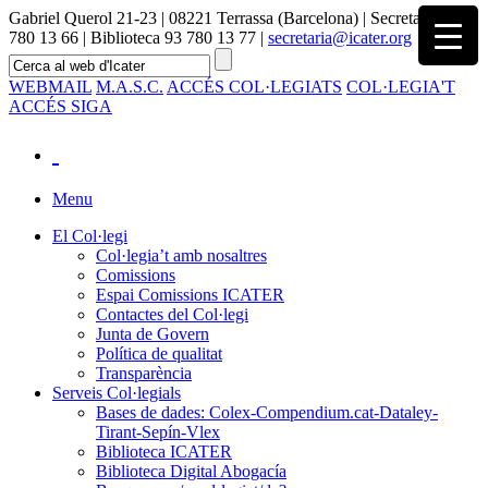
Gabriel Querol 21-23 | 08221 Terrassa (Barcelona) | Secretaria 93
780 13 66 | Biblioteca 93 780 13 77 |
secretaria@icater.org
WEBMAIL
M.A.S.C.
ACCÉS COL·LEGIATS
COL·LEGIA'T
ACCÉS SIGA
Menu
El Col·legi
Col·legia’t amb nosaltres
Comissions
Espai Comissions ICATER
Contactes del Col·legi
Junta de Govern
Política de qualitat
Transparència
Serveis Col·legials
Bases de dades: Colex-Compendium.cat-Dataley-
Tirant-Sepín-Vlex
Biblioteca ICATER
Biblioteca Digital Abogacía