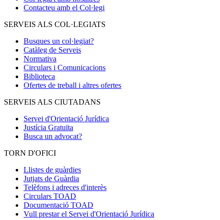
Contacteu amb el Col·legi
SERVEIS ALS COL·LEGIATS
Busques un col·legiat?
Catàleg de Serveis
Normativa
Circulars i Comunicacions
Biblioteca
Ofertes de treball i altres ofertes
SERVEIS ALS CIUTADANS
Servei d'Orientació Jurídica
Justícia Gratuïta
Busca un advocat?
TORN D'OFICI
Llistes de guàrdies
Jutjats de Guàrdia
Telèfons i adreces d'interès
Circulars TOAD
Documentació TOAD
Vull prestar el Servei d'Orientació Jurídica