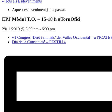
« Tots els Esdeveniments
Aquest esdeveniment ja ha passat.
EPJ Mòdul T.O. – 15-18 h #TornOfici
29/11/2019 @ 3:00 pm
-
6:00 pm
«
I Congrés ‘Dret i animals’ del Vallès Occidental – a l’ICATE
Dia de la Constitució – FESTIU
»