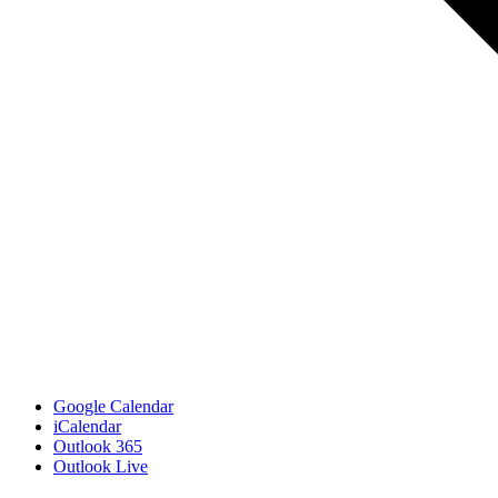
Google Calendar
iCalendar
Outlook 365
Outlook Live