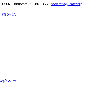
 13 66 | Biblioteca 93 780 13 77 |
secretaria@icater.org
CÉS SIGA
Sepín-Vlex