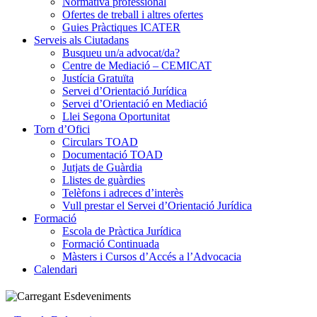
Normativa professional
Ofertes de treball i altres ofertes
Guies Pràctiques ICATER
Serveis als Ciutadans
Busqueu un/a advocat/da?
Centre de Mediació – CEMICAT
Justícia Gratuïta
Servei d’Orientació Jurídica
Servei d’Orientació en Mediació
Llei Segona Oportunitat
Torn d’Ofici
Circulars TOAD
Documentació TOAD
Jutjats de Guàrdia
Llistes de guàrdies
Telèfons i adreces d’interès
Vull prestar el Servei d’Orientació Jurídica
Formació
Escola de Pràctica Jurídica
Formació Continuada
Màsters i Cursos d’Accés a l’Advocacia
Calendari