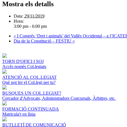
Mostra els detalls
Data:
29/11/2019
Hora:
3:00 pm - 6:00 pm
«
I Congrés ‘Dret i animals’ del Vallès Occidental – a l’ICATE
Dia de la Constitució – FESTIU
»
TORN D'OFICI I SOJ
Accès només Col.legiats
ATENCIÓ AL COL.LEGIAT
Què pot fer el Col.legi per tu?
BUSQUES UN COL.LEGIAT?
Cercador d'Advocats, Administradors Concursals, Àrbitres, etc.
FORMACIÓ CONTINUADA
Matricula't en línia
BUTLLETÍ DE COMUNICACIÓ