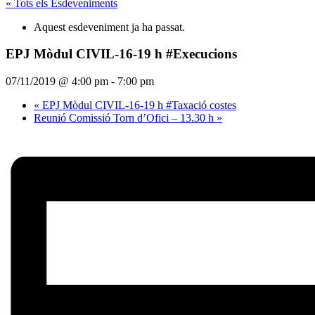
« Tots els Esdeveniments
Aquest esdeveniment ja ha passat.
EPJ Mòdul CIVIL-16-19 h #Execucions
07/11/2019 @ 4:00 pm
-
7:00 pm
«
EPJ Mòdul CIVIL-16-19 h #Taxació costes
Reunió Comissió Torn d’Ofici – 13.30 h
»