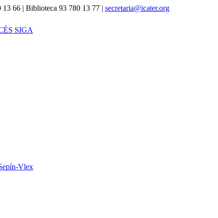
 13 66 | Biblioteca 93 780 13 77 |
secretaria@icater.org
CÉS SIGA
Sepín-Vlex