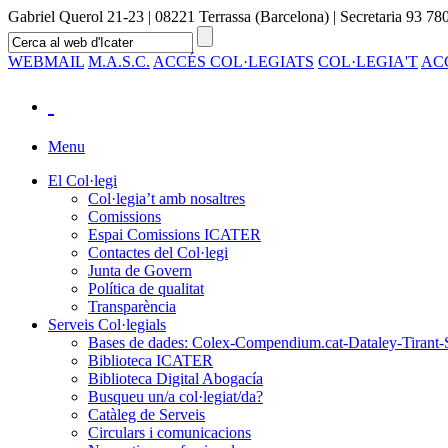
Gabriel Querol 21-23 | 08221 Terrassa (Barcelona) | Secretaria 93 780
WEBMAIL
M.A.S.C.
ACCÉS COL·LEGIATS
COL·LEGIA'T
AC
Menu
El Col·legi
Col·legia’t amb nosaltres
Comissions
Espai Comissions ICATER
Contactes del Col·legi
Junta de Govern
Política de qualitat
Transparència
Serveis Col·legials
Bases de dades: Colex-Compendium.cat-Dataley-Tirant-
Biblioteca ICATER
Biblioteca Digital Abogacía
Busqueu un/a col·legiat/da?
Catàleg de Serveis
Circulars i comunicacions