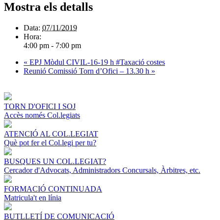
Mostra els detalls
Data:
07/11/2019
Hora:
4:00 pm - 7:00 pm
«
EPJ Mòdul CIVIL-16-19 h #Taxació costes
Reunió Comissió Torn d’Ofici – 13.30 h
»
TORN D'OFICI I SOJ
Accès només Col.legiats
ATENCIÓ AL COL.LEGIAT
Què pot fer el Col.legi per tu?
BUSQUES UN COL.LEGIAT?
Cercador d'Advocats, Administradors Concursals, Àrbitres, etc.
FORMACIÓ CONTINUADA
Matricula't en línia
BUTLLETÍ DE COMUNICACIÓ