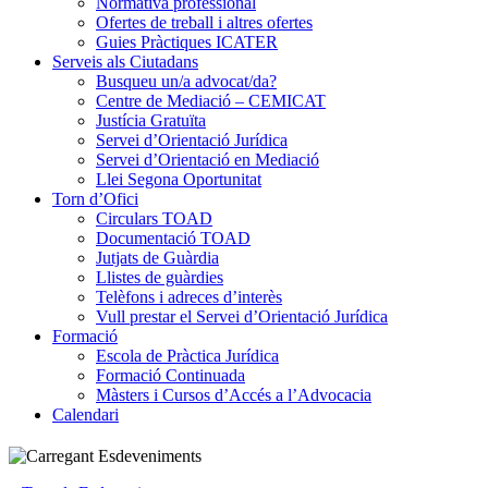
Normativa professional
Ofertes de treball i altres ofertes
Guies Pràctiques ICATER
Serveis als Ciutadans
Busqueu un/a advocat/da?
Centre de Mediació – CEMICAT
Justícia Gratuïta
Servei d’Orientació Jurídica
Servei d’Orientació en Mediació
Llei Segona Oportunitat
Torn d’Ofici
Circulars TOAD
Documentació TOAD
Jutjats de Guàrdia
Llistes de guàrdies
Telèfons i adreces d’interès
Vull prestar el Servei d’Orientació Jurídica
Formació
Escola de Pràctica Jurídica
Formació Continuada
Màsters i Cursos d’Accés a l’Advocacia
Calendari