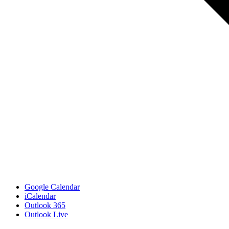
Google Calendar
iCalendar
Outlook 365
Outlook Live