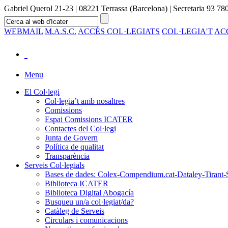
Gabriel Querol 21-23 | 08221 Terrassa (Barcelona) | Secretaria 93 780
WEBMAIL
M.A.S.C.
ACCÉS COL·LEGIATS
COL·LEGIA'T
AC
Menu
El Col·legi
Col·legia’t amb nosaltres
Comissions
Espai Comissions ICATER
Contactes del Col·legi
Junta de Govern
Política de qualitat
Transparència
Serveis Col·legials
Bases de dades: Colex-Compendium.cat-Dataley-Tirant-
Biblioteca ICATER
Biblioteca Digital Abogacía
Busqueu un/a col·legiat/da?
Catàleg de Serveis
Circulars i comunicacions