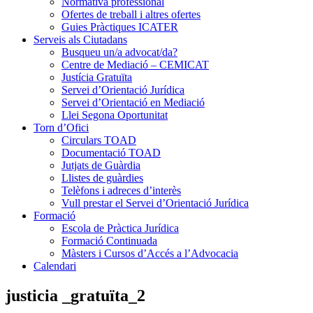
Normativa professional
Ofertes de treball i altres ofertes
Guies Pràctiques ICATER
Serveis als Ciutadans
Busqueu un/a advocat/da?
Centre de Mediació – CEMICAT
Justícia Gratuïta
Servei d’Orientació Jurídica
Servei d’Orientació en Mediació
Llei Segona Oportunitat
Torn d’Ofici
Circulars TOAD
Documentació TOAD
Jutjats de Guàrdia
Llistes de guàrdies
Telèfons i adreces d’interès
Vull prestar el Servei d’Orientació Jurídica
Formació
Escola de Pràctica Jurídica
Formació Continuada
Màsters i Cursos d’Accés a l’Advocacia
Calendari
justicia _gratuïta_2