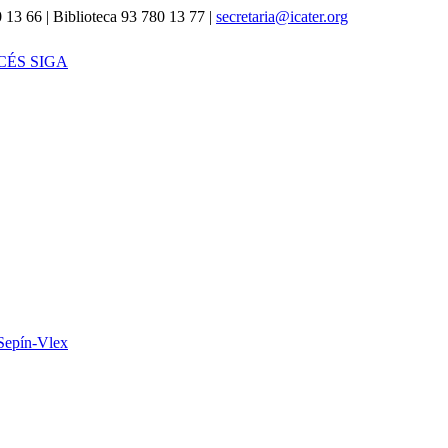
 13 66 | Biblioteca 93 780 13 77 |
secretaria@icater.org
CÉS SIGA
Sepín-Vlex