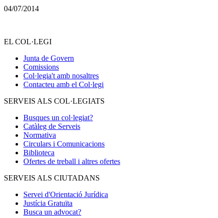
04/07/2014
EL COL·LEGI
Junta de Govern
Comissions
Col·legia't amb nosaltres
Contacteu amb el Col·legi
SERVEIS ALS COL·LEGIATS
Busques un col·legiat?
Catàleg de Serveis
Normativa
Circulars i Comunicacions
Biblioteca
Ofertes de treball i altres ofertes
SERVEIS ALS CIUTADANS
Servei d'Orientació Jurídica
Justícia Gratuïta
Busca un advocat?