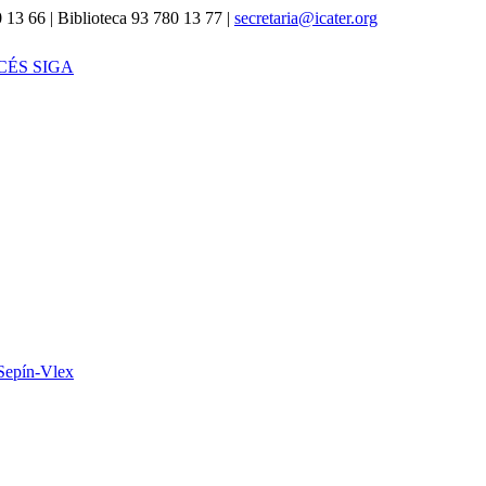
 13 66 | Biblioteca 93 780 13 77 |
secretaria@icater.org
CÉS SIGA
Sepín-Vlex