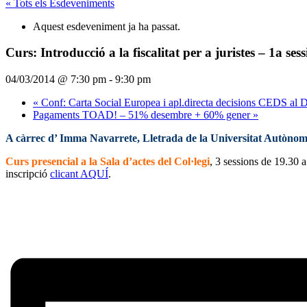
« Tots els Esdeveniments
Aquest esdeveniment ja ha passat.
Curs: Introducció a la fiscalitat per a juristes – 1a sess
04/03/2014 @ 7:30 pm
-
9:30 pm
«
Conf: Carta Social Europea i apl.directa decisions CEDS al Dr
Pagaments TOAD! – 51% desembre + 60% gener
»
A càrrec d’ Imma Navarrete, Lletrada de la Universitat Autòno
Curs presencial a la Sala d’actes del Col·legi
, 3 sessions de 19.30 
inscripció
clicant AQUÍ
.