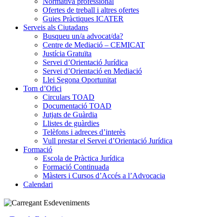
Normativa professional
Ofertes de treball i altres ofertes
Guies Pràctiques ICATER
Serveis als Ciutadans
Busqueu un/a advocat/da?
Centre de Mediació – CEMICAT
Justícia Gratuïta
Servei d’Orientació Jurídica
Servei d’Orientació en Mediació
Llei Segona Oportunitat
Torn d’Ofici
Circulars TOAD
Documentació TOAD
Jutjats de Guàrdia
Llistes de guàrdies
Telèfons i adreces d’interès
Vull prestar el Servei d’Orientació Jurídica
Formació
Escola de Pràctica Jurídica
Formació Continuada
Màsters i Cursos d’Accés a l’Advocacia
Calendari