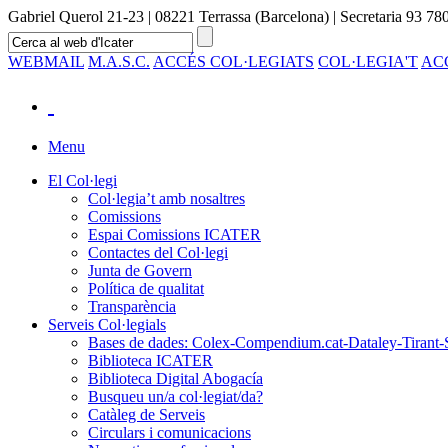
Gabriel Querol 21-23 | 08221 Terrassa (Barcelona) | Secretaria 93 780
WEBMAIL
M.A.S.C.
ACCÉS COL·LEGIATS
COL·LEGIA'T
AC
Menu
El Col·legi
Col·legia’t amb nosaltres
Comissions
Espai Comissions ICATER
Contactes del Col·legi
Junta de Govern
Política de qualitat
Transparència
Serveis Col·legials
Bases de dades: Colex-Compendium.cat-Dataley-Tirant-
Biblioteca ICATER
Biblioteca Digital Abogacía
Busqueu un/a col·legiat/da?
Catàleg de Serveis
Circulars i comunicacions