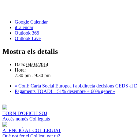
Google Calendar
iCalendar
Outlook 365
Outlook Live
Mostra els detalls
Data:
04/03/2014
Hora:
7:30 pm - 9:30 pm
«
Conf: Carta Social Europea i apl.directa decisions CEDS al Dr
Pagaments TOAD! – 51% desembre + 60% gener
»
TORN D'OFICI I SOJ
Accès només Col.legiats
ATENCIÓ AL COL.LEGIAT
Què pot fer el Col.legi per tu?