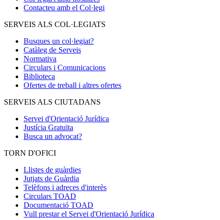
Contacteu amb el Col·legi
SERVEIS ALS COL·LEGIATS
Busques un col·legiat?
Catàleg de Serveis
Normativa
Circulars i Comunicacions
Biblioteca
Ofertes de treball i altres ofertes
SERVEIS ALS CIUTADANS
Servei d'Orientació Jurídica
Justícia Gratuïta
Busca un advocat?
TORN D'OFICI
Llistes de guàrdies
Jutjats de Guàrdia
Telèfons i adreces d'interès
Circulars TOAD
Documentació TOAD
Vull prestar el Servei d'Orientació Jurídica