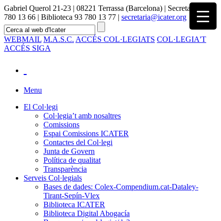
Gabriel Querol 21-23 | 08221 Terrassa (Barcelona) | Secretaria 93
780 13 66 | Biblioteca 93 780 13 77 |
secretaria@icater.org
WEBMAIL
M.A.S.C.
ACCÉS COL·LEGIATS
COL·LEGIA'T
ACCÉS SIGA
Menu
El Col·legi
Col·legia’t amb nosaltres
Comissions
Espai Comissions ICATER
Contactes del Col·legi
Junta de Govern
Política de qualitat
Transparència
Serveis Col·legials
Bases de dades: Colex-Compendium.cat-Dataley-
Tirant-Sepín-Vlex
Biblioteca ICATER
Biblioteca Digital Abogacía