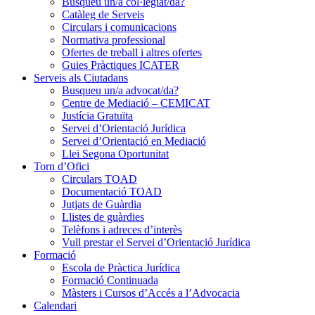
Busqueu un/a col·legiat/da?
Catàleg de Serveis
Circulars i comunicacions
Normativa professional
Ofertes de treball i altres ofertes
Guies Pràctiques ICATER
Serveis als Ciutadans
Busqueu un/a advocat/da?
Centre de Mediació – CEMICAT
Justícia Gratuïta
Servei d’Orientació Jurídica
Servei d’Orientació en Mediació
Llei Segona Oportunitat
Torn d’Ofici
Circulars TOAD
Documentació TOAD
Jutjats de Guàrdia
Llistes de guàrdies
Telèfons i adreces d’interès
Vull prestar el Servei d’Orientació Jurídica
Formació
Escola de Pràctica Jurídica
Formació Continuada
Màsters i Cursos d’Accés a l’Advocacia
Calendari