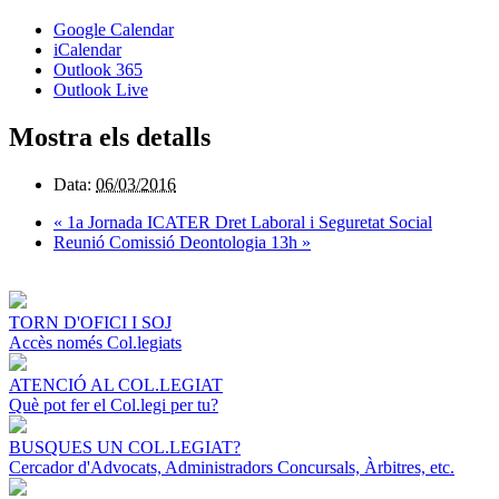
Google Calendar
iCalendar
Outlook 365
Outlook Live
Mostra els detalls
Data:
06/03/2016
«
1a Jornada ICATER Dret Laboral i Seguretat Social
Reunió Comissió Deontologia 13h
»
TORN D'OFICI I SOJ
Accès només Col.legiats
ATENCIÓ AL COL.LEGIAT
Què pot fer el Col.legi per tu?
BUSQUES UN COL.LEGIAT?
Cercador d'Advocats, Administradors Concursals, Àrbitres, etc.