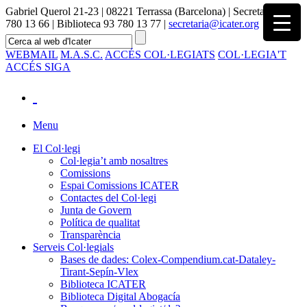
Gabriel Querol 21-23 | 08221 Terrassa (Barcelona) | Secretaria 93
780 13 66 | Biblioteca 93 780 13 77 |
secretaria@icater.org
WEBMAIL
M.A.S.C.
ACCÉS COL·LEGIATS
COL·LEGIA'T
ACCÉS SIGA
Menu
El Col·legi
Col·legia’t amb nosaltres
Comissions
Espai Comissions ICATER
Contactes del Col·legi
Junta de Govern
Política de qualitat
Transparència
Serveis Col·legials
Bases de dades: Colex-Compendium.cat-Dataley-
Tirant-Sepín-Vlex
Biblioteca ICATER
Biblioteca Digital Abogacía