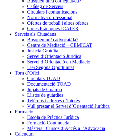
Busqueu un/a col·legiat/da?
Catàleg de Serveis
Circulars i comunicacions
Normativa professional
Ofertes de treball i altres ofertes
Guies Pràctiques ICATER
Serveis als Ciutadans
Busqueu un/a advocat/da?
Centre de Mediació – CEMICAT
Justícia Gratuïta
Servei d’Orientació Jurídica
Servei d’Orientació en Mediació
Llei Segona Oportunitat
Torn d’Ofici
Circulars TOAD
Documentació TOAD
Jutjats de Guàrdia
Llistes de guàrdies
Telèfons i adreces d’interès
Vull prestar el Servei d’Orientació Jurídica
Formació
Escola de Pràctica Jurídica
Formació Continuada
Màsters i Cursos d’Accés a l’Advocacia
Calendari