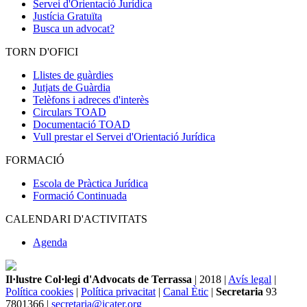
Servei d'Orientació Jurídica
Justícia Gratuïta
Busca un advocat?
TORN D'OFICI
Llistes de guàrdies
Jutjats de Guàrdia
Telèfons i adreces d'interès
Circulars TOAD
Documentació TOAD
Vull prestar el Servei d'Orientació Jurídica
FORMACIÓ
Escola de Pràctica Jurídica
Formació Continuada
CALENDARI D'ACTIVITATS
Agenda
Il·lustre Col·legi d'Advocats de Terrassa
| 2018 |
Avís legal
|
Política cookies
|
Política privacitat
|
Canal Ètic
|
Secretaria
93
7801366 |
secretaria@icater.org