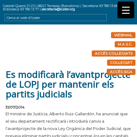
Gabriel Querol 21-23 | 08221 Terrassa (Barcelona) | Secretaria 93 780 13 66 |
Biblioteca 93 780 13 77 |
secretaria@icater.org
WEBMAIL
M.A.S.C.
ACCÉS COL·LEGIATS
COL·LEGIA'T
Es modificarà l’avantprojecte
ACCÉS SIGA
de LOPJ per mantenir els
partits judicials
31/07/2014
El ministre de Justícia, Alberto Ruiz-Gallardón, ha anunciat que
el seu departament rectificarà i introduïrà canvis a
l’avantprojecte de la nova Ley Orgánica del Poder Judicial, que
preveia eliminar partits judicials i concentrar-los en les capitals