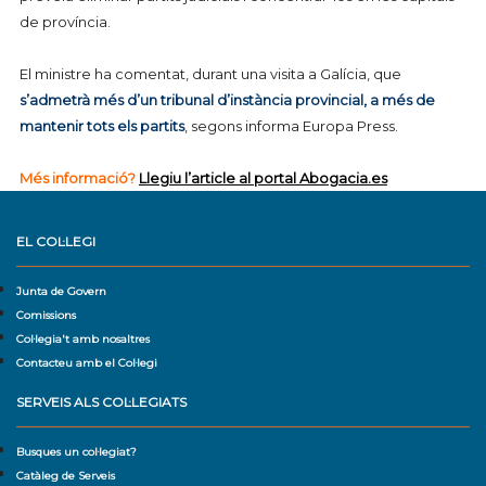
de província.
_
El ministre ha comentat, durant una visita a Galícia, que
s’admetrà més d’un tribunal d’instància provincial, a més de
mantenir tots els partits
, segons informa Europa Press.
_
Més informació?
Llegiu l’article al portal Abogacia.es
EL COL·LEGI
Junta de Govern
Comissions
Col·legia't amb nosaltres
Contacteu amb el Col·legi
SERVEIS ALS COL·LEGIATS
Busques un col·legiat?
Catàleg de Serveis