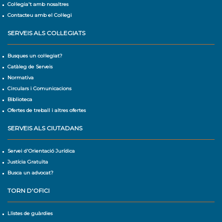
Col·legia't amb nosaltres
Contacteu amb el Col·legi
SERVEIS ALS COL·LEGIATS
Busques un col·legiat?
Catàleg de Serveis
Normativa
Circulars i Comunicacions
Biblioteca
Ofertes de treball i altres ofertes
SERVEIS ALS CIUTADANS
Servei d'Orientació Jurídica
Justícia Gratuïta
Busca un advocat?
TORN D'OFICI
Llistes de guàrdies