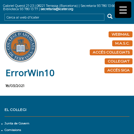
Gabriel Querol 21-23 | 08221 Terrassa (Barcelona) | Secretaria 93 780 13 66 |
Biblioteca 93 780 13 77 |
secretaria@icater.org
WEBMAIL
M.A.S.C.
ACCÉS COL·LEGIATS
COL·LEGIA'T
ErrorWin10
ACCÉS SIGA
18/03/2021
EL COL·LEGI
Junta de Govern
Comissions