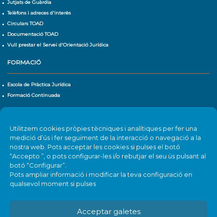
Jutjats de Guàrdia
Telèfons i adreces d'interès
Circulars TOAD
Documentació TOAD
Vull prestar el Servei d'Orientació Jurídica
FORMACIÓ
Escola de Pràctica Jurídica
Formació Continuada
CALENDARI D'ACTIVITATS
Utilitzem cookies pròpies tècniques i analítiques per fer una
Agenda
medició d’ús i fer seguiment de la interacció o navegació a la
nostra web. Pots acceptar les cookies si pulses el botó
“Accepto ”, o pots configurar-les i/o rebutjar el seu ús pulsant al
botó “Configurar”.
Pots ampliar informació i modificar la teva configuració en
qualsevol moment si pulses
Acceptar galetes