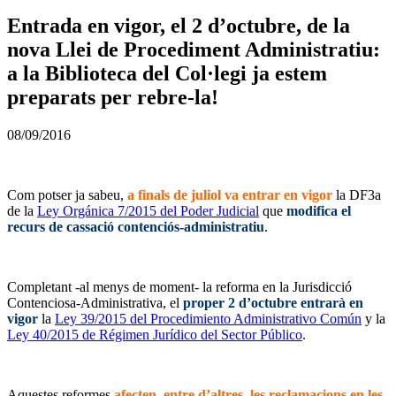
Entrada en vigor, el 2 d’octubre, de la
nova Llei de Procediment Administratiu:
a la Biblioteca del Col·legi ja estem
preparats per rebre-la!
08/09/2016
Com potser ja sabeu,
a finals de juliol va entrar en vigor
la DF3a
de la
Ley Orgánica 7/2015 del Poder Judicial
que
modifica el
recurs de cassació contenciós-administratiu
.
–
Completant -al menys de moment- la reforma en la Jurisdicció
Contenciosa-Administrativa, el
proper 2 d’octubre entrarà en
vigor
la
Ley 39/2015 del Procedimiento Administrativo Común
y la
Ley 40/2015 de Régimen Jurídico del Sector Público
.
–
Aquestes reformes
afecten, entre d’altres, les reclamacions en les