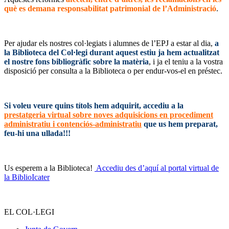
què es demana responsabilitat patrimonial de l’Administració
.
–
Per ajudar els nostres col·legiats i alumnes de l’EPJ a estar al dia,
a
la Biblioteca del Col·legi durant aquest estiu ja hem actualitzat
el nostre fons bibliogràfic sobre la matèria
, i ja el teniu a la vostra
disposició per consulta a la Biblioteca o per endur-vos-el en préstec.
–
Si voleu veure quins títols hem adquirit, accediu a la
prestatgeria virtual sobre noves adquisicions en procediment
administratiu i contenciós-administratiu
que us hem preparat,
feu-hi una ullada!!!
–
Us esperem a la Biblioteca!
Accediu des d’aquí al portal virtual de
la BiblioIcater
–
EL COL·LEGI