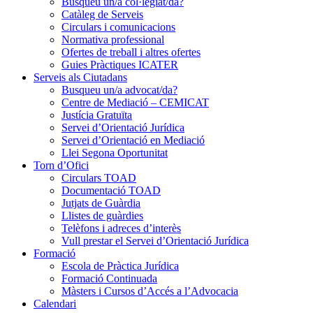
Busqueu un/a col·legiat/da?
Catàleg de Serveis
Circulars i comunicacions
Normativa professional
Ofertes de treball i altres ofertes
Guies Pràctiques ICATER
Serveis als Ciutadans
Busqueu un/a advocat/da?
Centre de Mediació – CEMICAT
Justícia Gratuïta
Servei d’Orientació Jurídica
Servei d’Orientació en Mediació
Llei Segona Oportunitat
Torn d’Ofici
Circulars TOAD
Documentació TOAD
Jutjats de Guàrdia
Llistes de guàrdies
Telèfons i adreces d’interès
Vull prestar el Servei d’Orientació Jurídica
Formació
Escola de Pràctica Jurídica
Formació Continuada
Màsters i Cursos d’Accés a l’Advocacia
Calendari