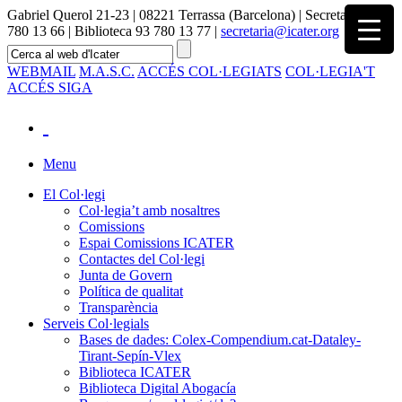
Gabriel Querol 21-23 | 08221 Terrassa (Barcelona) | Secretaria 93
780 13 66 | Biblioteca 93 780 13 77 |
secretaria@icater.org
WEBMAIL
M.A.S.C.
ACCÉS COL·LEGIATS
COL·LEGIA'T
ACCÉS SIGA
Menu
El Col·legi
Col·legia’t amb nosaltres
Comissions
Espai Comissions ICATER
Contactes del Col·legi
Junta de Govern
Política de qualitat
Transparència
Serveis Col·legials
Bases de dades: Colex-Compendium.cat-Dataley-
Tirant-Sepín-Vlex
Biblioteca ICATER
Biblioteca Digital Abogacía