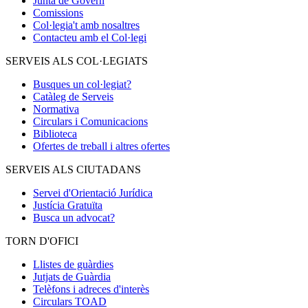
Junta de Govern
Comissions
Col·legia't amb nosaltres
Contacteu amb el Col·legi
SERVEIS ALS COL·LEGIATS
Busques un col·legiat?
Catàleg de Serveis
Normativa
Circulars i Comunicacions
Biblioteca
Ofertes de treball i altres ofertes
SERVEIS ALS CIUTADANS
Servei d'Orientació Jurídica
Justícia Gratuïta
Busca un advocat?
TORN D'OFICI
Llistes de guàrdies
Jutjats de Guàrdia
Telèfons i adreces d'interès
Circulars TOAD