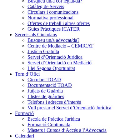
Busqueu un/a col·legiat/da?
Catàleg de Serveis
Circulars i comunicacions
Normativa professional
Ofertes de treball i altres ofertes
Guies Pràctiques ICATER
Serveis als Ciutadans
Busqueu un/a advocat/da?
Centre de Mediació – CEMICAT
Justícia Gratuïta
Servei d’Orientació Jurídica
Servei d’Orientació en Mediació
Llei Segona Oportunitat
Torn d’Ofici
Circulars TOAD
Documentació TOAD
Jutjats de Guàrdia
Llistes de guàrdies
Telèfons i adreces d’interès
Vull prestar el Servei d’Orientació Jurídica
Formació
Escola de Pràctica Jurídica
Formació Continuada
Màsters i Cursos d’Accés a l’Advocacia
Calendari