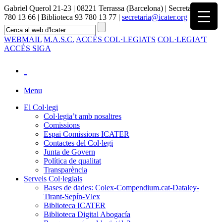
Gabriel Querol 21-23 | 08221 Terrassa (Barcelona) | Secretaria 93
780 13 66 | Biblioteca 93 780 13 77 |
secretaria@icater.org
WEBMAIL
M.A.S.C.
ACCÉS COL·LEGIATS
COL·LEGIA'T
ACCÉS SIGA
Menu
El Col·legi
Col·legia’t amb nosaltres
Comissions
Espai Comissions ICATER
Contactes del Col·legi
Junta de Govern
Política de qualitat
Transparència
Serveis Col·legials
Bases de dades: Colex-Compendium.cat-Dataley-
Tirant-Sepín-Vlex
Biblioteca ICATER
Biblioteca Digital Abogacía