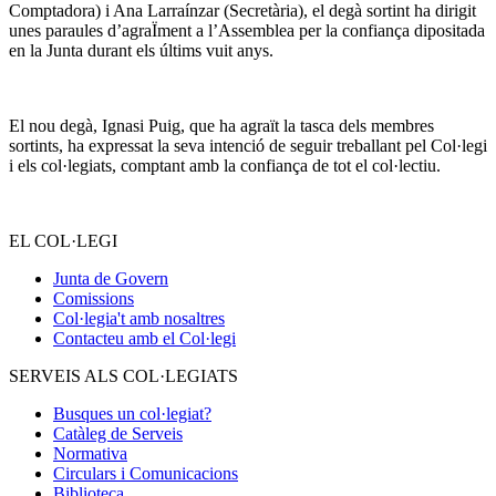
Comptadora) i Ana Larraínzar (Secretària), el degà sortint ha dirigit
unes paraules d’agraÏment a l’Assemblea per la confiança dipositada
en la Junta durant els últims vuit anys.
El nou degà, Ignasi Puig, que ha agraït la tasca dels membres
sortints, ha expressat la seva intenció de seguir treballant pel Col·legi
i els col·legiats, comptant amb la confiança de tot el col·lectiu.
EL COL·LEGI
Junta de Govern
Comissions
Col·legia't amb nosaltres
Contacteu amb el Col·legi
SERVEIS ALS COL·LEGIATS
Busques un col·legiat?
Catàleg de Serveis
Normativa
Circulars i Comunicacions
Biblioteca