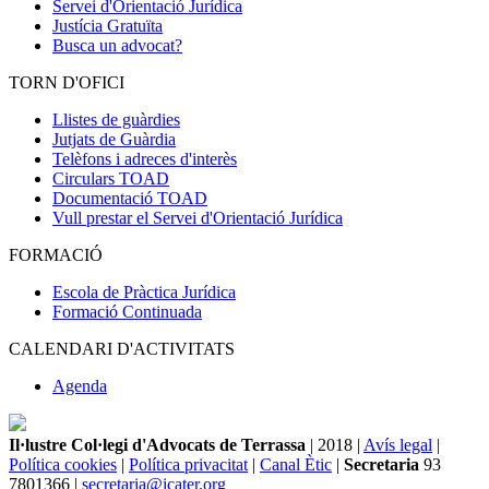
Servei d'Orientació Jurídica
Justícia Gratuïta
Busca un advocat?
TORN D'OFICI
Llistes de guàrdies
Jutjats de Guàrdia
Telèfons i adreces d'interès
Circulars TOAD
Documentació TOAD
Vull prestar el Servei d'Orientació Jurídica
FORMACIÓ
Escola de Pràctica Jurídica
Formació Continuada
CALENDARI D'ACTIVITATS
Agenda
Il·lustre Col·legi d'Advocats de Terrassa
| 2018 |
Avís legal
|
Política cookies
|
Política privacitat
|
Canal Ètic
|
Secretaria
93
7801366 |
secretaria@icater.org