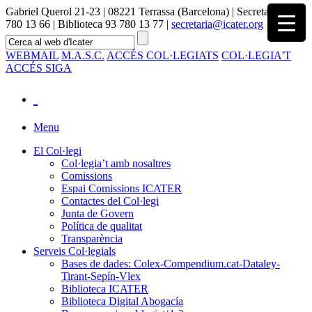
Gabriel Querol 21-23 | 08221 Terrassa (Barcelona) | Secretaria 93
780 13 66 | Biblioteca 93 780 13 77 |
secretaria@icater.org
WEBMAIL
M.A.S.C.
ACCÉS COL·LEGIATS
COL·LEGIA'T
ACCÉS SIGA
Menu
El Col·legi
Col·legia’t amb nosaltres
Comissions
Espai Comissions ICATER
Contactes del Col·legi
Junta de Govern
Política de qualitat
Transparència
Serveis Col·legials
Bases de dades: Colex-Compendium.cat-Dataley-
Tirant-Sepín-Vlex
Biblioteca ICATER
Biblioteca Digital Abogacía