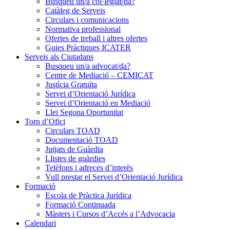
Busqueu un/a col·legiat/da?
Catàleg de Serveis
Circulars i comunicacions
Normativa professional
Ofertes de treball i altres ofertes
Guies Pràctiques ICATER
Serveis als Ciutadans
Busqueu un/a advocat/da?
Centre de Mediació – CEMICAT
Justícia Gratuïta
Servei d’Orientació Jurídica
Servei d’Orientació en Mediació
Llei Segona Oportunitat
Torn d’Ofici
Circulars TOAD
Documentació TOAD
Jutjats de Guàrdia
Llistes de guàrdies
Telèfons i adreces d’interès
Vull prestar el Servei d’Orientació Jurídica
Formació
Escola de Pràctica Jurídica
Formació Continuada
Màsters i Cursos d’Accés a l’Advocacia
Calendari