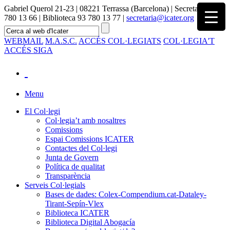
Gabriel Querol 21-23 | 08221 Terrassa (Barcelona) | Secretaria 93
780 13 66 | Biblioteca 93 780 13 77 |
secretaria@icater.org
WEBMAIL
M.A.S.C.
ACCÉS COL·LEGIATS
COL·LEGIA'T
ACCÉS SIGA
Menu
El Col·legi
Col·legia’t amb nosaltres
Comissions
Espai Comissions ICATER
Contactes del Col·legi
Junta de Govern
Política de qualitat
Transparència
Serveis Col·legials
Bases de dades: Colex-Compendium.cat-Dataley-
Tirant-Sepín-Vlex
Biblioteca ICATER
Biblioteca Digital Abogacía