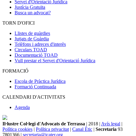
Servei d'Orientació Jurídica
Justícia Gratuïta
Busca un advocat?
TORN D'OFICI
Llistes de guàrdies
Jutjats de Guàrdia
Telèfons i adreces d'interès
Circulars TOAD
Documentació TOAD
Vull prestar el Servei d'Orientació Jurídica
FORMACIÓ
Escola de Pràctica Jurídica
Formació Continuada
CALENDARI D'ACTIVITATS
Agenda
Il·lustre Col·legi d'Advocats de Terrassa
| 2018 |
Avís legal
|
Política cookies
|
Política privacitat
|
Canal Ètic
|
Secretaria
93
7801366 |
secretaria@icater.org