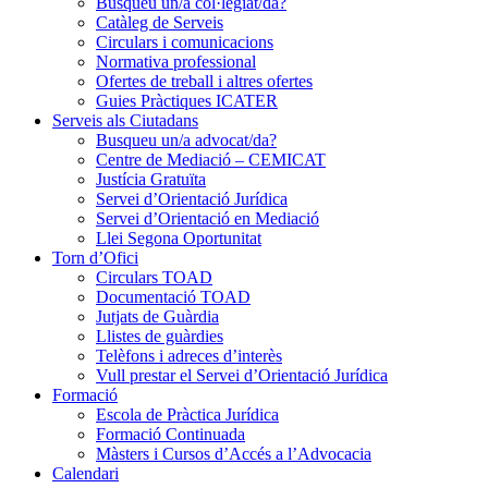
Busqueu un/a col·legiat/da?
Catàleg de Serveis
Circulars i comunicacions
Normativa professional
Ofertes de treball i altres ofertes
Guies Pràctiques ICATER
Serveis als Ciutadans
Busqueu un/a advocat/da?
Centre de Mediació – CEMICAT
Justícia Gratuïta
Servei d’Orientació Jurídica
Servei d’Orientació en Mediació
Llei Segona Oportunitat
Torn d’Ofici
Circulars TOAD
Documentació TOAD
Jutjats de Guàrdia
Llistes de guàrdies
Telèfons i adreces d’interès
Vull prestar el Servei d’Orientació Jurídica
Formació
Escola de Pràctica Jurídica
Formació Continuada
Màsters i Cursos d’Accés a l’Advocacia
Calendari