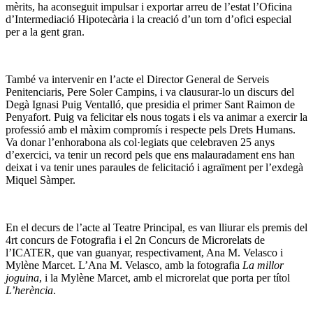
mèrits, ha aconseguit impulsar i exportar arreu de l’estat l’Oficina
d’Intermediació Hipotecària i la creació d’un torn d’ofici especial
per a la gent gran.
També va intervenir en l’acte el Director General de Serveis
Penitenciaris, Pere Soler Campins, i va clausurar-lo un discurs del
Degà Ignasi Puig Ventalló, que presidia el primer Sant Raimon de
Penyafort. Puig va felicitar els nous togats i els va animar a exercir la
professió amb el màxim compromís i respecte pels Drets Humans.
Va donar l’enhorabona als col·legiats que celebraven 25 anys
d’exercici, va tenir un record pels que ens malauradament ens han
deixat i va tenir unes paraules de felicitació i agraïment per l’exdegà
Miquel Sàmper.
En el decurs de l’acte al Teatre Principal, es van lliurar els premis del
4rt concurs de Fotografia i el 2n Concurs de Microrelats de
l’ICATER, que van guanyar, respectivament, Ana M. Velasco i
Mylène Marcet. L’Ana M. Velasco, amb la fotografia
La millor
joguina
, i la Mylène Marcet, amb el microrelat que porta per títol
L’herència
.