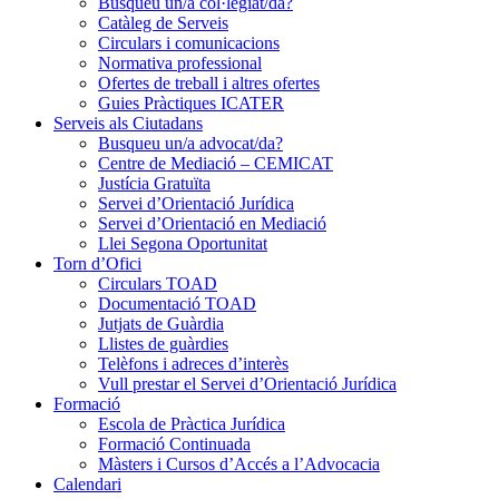
Busqueu un/a col·legiat/da?
Catàleg de Serveis
Circulars i comunicacions
Normativa professional
Ofertes de treball i altres ofertes
Guies Pràctiques ICATER
Serveis als Ciutadans
Busqueu un/a advocat/da?
Centre de Mediació – CEMICAT
Justícia Gratuïta
Servei d’Orientació Jurídica
Servei d’Orientació en Mediació
Llei Segona Oportunitat
Torn d’Ofici
Circulars TOAD
Documentació TOAD
Jutjats de Guàrdia
Llistes de guàrdies
Telèfons i adreces d’interès
Vull prestar el Servei d’Orientació Jurídica
Formació
Escola de Pràctica Jurídica
Formació Continuada
Màsters i Cursos d’Accés a l’Advocacia
Calendari