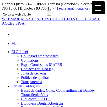
Gabriel Querol 21-23 | 08221 Terrassa (Barcelona) | Secretaria 93
780 13 66 | Biblioteca 93 780 13 77 |
secretaria@icater.org
WEBMAIL
M.A.S.C.
ACCÉS COL·LEGIATS
COL·LEGIA'T
ACCÉS SIGA
Menu
El Col·legi
Col·legia’t amb nosaltres
Comissions
Espai Comissions ICATER
Contactes del Col·legi
Junta de Govern
Política de qualitat
Transparència
Serveis Col·legials
Bases de dades: Colex-Compendium.cat-Dataley-
Tirant-Sepín-Vlex
Biblioteca ICATER
Biblioteca Digital Abogacía