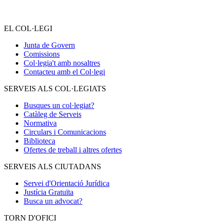
EL COL·LEGI
Junta de Govern
Comissions
Col·legia't amb nosaltres
Contacteu amb el Col·legi
SERVEIS ALS COL·LEGIATS
Busques un col·legiat?
Catàleg de Serveis
Normativa
Circulars i Comunicacions
Biblioteca
Ofertes de treball i altres ofertes
SERVEIS ALS CIUTADANS
Servei d'Orientació Jurídica
Justícia Gratuïta
Busca un advocat?
TORN D'OFICI