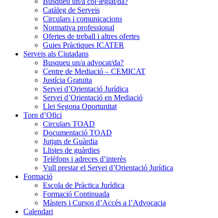
Busqueu un/a col·legiat/da?
Catàleg de Serveis
Circulars i comunicacions
Normativa professional
Ofertes de treball i altres ofertes
Guies Pràctiques ICATER
Serveis als Ciutadans
Busqueu un/a advocat/da?
Centre de Mediació – CEMICAT
Justícia Gratuïta
Servei d’Orientació Jurídica
Servei d’Orientació en Mediació
Llei Segona Oportunitat
Torn d’Ofici
Circulars TOAD
Documentació TOAD
Jutjats de Guàrdia
Llistes de guàrdies
Telèfons i adreces d’interès
Vull prestar el Servei d’Orientació Jurídica
Formació
Escola de Pràctica Jurídica
Formació Continuada
Màsters i Cursos d’Accés a l’Advocacia
Calendari