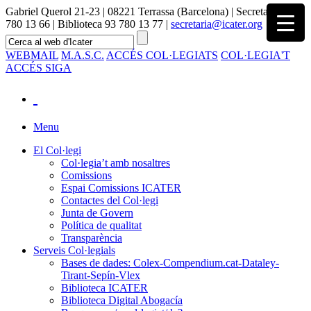
Gabriel Querol 21-23 | 08221 Terrassa (Barcelona) | Secretaria 93
780 13 66 | Biblioteca 93 780 13 77 |
secretaria@icater.org
WEBMAIL
M.A.S.C.
ACCÉS COL·LEGIATS
COL·LEGIA'T
ACCÉS SIGA
Menu
El Col·legi
Col·legia’t amb nosaltres
Comissions
Espai Comissions ICATER
Contactes del Col·legi
Junta de Govern
Política de qualitat
Transparència
Serveis Col·legials
Bases de dades: Colex-Compendium.cat-Dataley-
Tirant-Sepín-Vlex
Biblioteca ICATER
Biblioteca Digital Abogacía