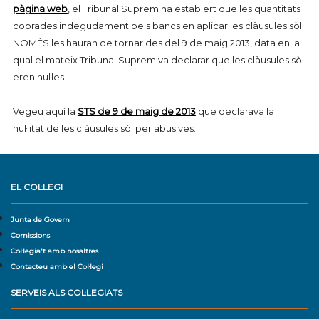
pàgina web
, el Tribunal Suprem ha establert que les quantitats
cobrades indegudament pels bancs en aplicar les clàusules sòl
NOMÉS les hauran de tornar des del 9 de maig 2013, data en la
qual el mateix Tribunal Suprem va declarar que les clàusules sòl
eren nul·les.
Vegeu aquí la
STS de 9 de maig de 2013
que declarava la
nul·litat de les clàusules sòl per abusives.
EL COL·LEGI
Junta de Govern
Comissions
Col·legia't amb nosaltres
Contacteu amb el Col·legi
SERVEIS ALS COL·LEGIATS