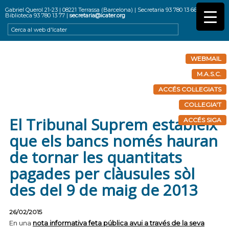
Gabriel Querol 21-23 | 08221 Terrassa (Barcelona) | Secretaria 93 780 13 66 |
Biblioteca 93 780 13 77 |
secretaria@icater.org
WEBMAIL
M.A.S.C.
ACCÉS COL·LEGIATS
COL·LEGIA'T
El Tribunal Suprem estableix
ACCÉS SIGA
que els bancs només hauran
de tornar les quantitats
pagades per clàusules sòl
des del 9 de maig de 2013
26/02/2015
En una
nota informativa feta pública avui a través de la seva