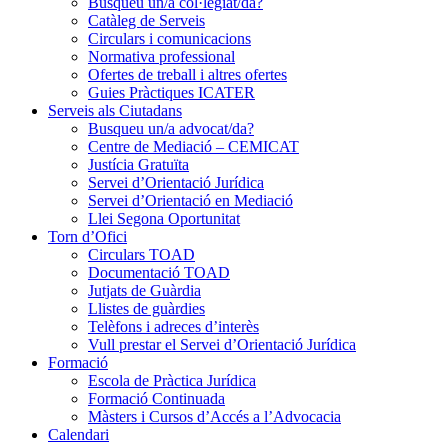
Busqueu un/a col·legiat/da?
Catàleg de Serveis
Circulars i comunicacions
Normativa professional
Ofertes de treball i altres ofertes
Guies Pràctiques ICATER
Serveis als Ciutadans
Busqueu un/a advocat/da?
Centre de Mediació – CEMICAT
Justícia Gratuïta
Servei d’Orientació Jurídica
Servei d’Orientació en Mediació
Llei Segona Oportunitat
Torn d’Ofici
Circulars TOAD
Documentació TOAD
Jutjats de Guàrdia
Llistes de guàrdies
Telèfons i adreces d’interès
Vull prestar el Servei d’Orientació Jurídica
Formació
Escola de Pràctica Jurídica
Formació Continuada
Màsters i Cursos d’Accés a l’Advocacia
Calendari