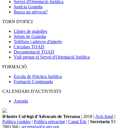
Servei d'Orientació Jurídica
Justícia Gratuïta
Busca un advocat?
TORN D'OFICI
Llistes de guàrdies
Jutjats de Guàrdia
Telèfons i adreces d'interès
Circulars TOAD
Documentació TOAD
Vull prestar el Servei d'Orientació Jurídica
FORMACIÓ
Escola de Pràctica Jurídica
Formació Continuada
CALENDARI D'ACTIVITATS
Agenda
Il·lustre Col·legi d'Advocats de Terrassa
| 2018 |
Avís legal
|
Política cookies
|
Política privacitat
|
Canal Ètic
|
Secretaria
93
7801366 |
secretaria@icater.org