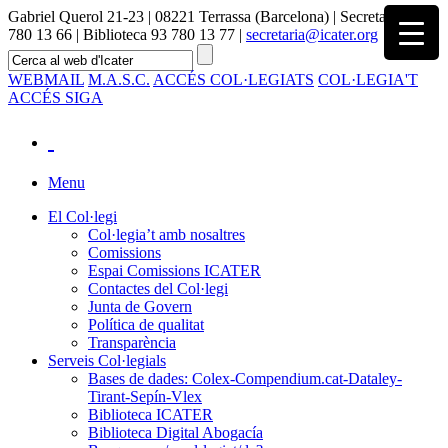
Gabriel Querol 21-23 | 08221 Terrassa (Barcelona) | Secretaria 93
780 13 66 | Biblioteca 93 780 13 77 |
secretaria@icater.org
WEBMAIL
M.A.S.C.
ACCÉS COL·LEGIATS
COL·LEGIA'T
ACCÉS SIGA
Menu
El Col·legi
Col·legia’t amb nosaltres
Comissions
Espai Comissions ICATER
Contactes del Col·legi
Junta de Govern
Política de qualitat
Transparència
Serveis Col·legials
Bases de dades: Colex-Compendium.cat-Dataley-
Tirant-Sepín-Vlex
Biblioteca ICATER
Biblioteca Digital Abogacía