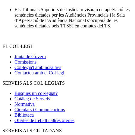
Els Tribunals Superiors de Justícia revisaran en apel·lació les
sentències dictades per les Audiències Provincials i la Sala
d’Apel·lació de l’Audiència Nacional s’ocuparà de les
sentències dictades pels TTSSJ en comptes del TS.
EL COL·LEGI
Junta de Govern
Comissions
Col·legia't amb nosaltres
Contacteu amb el Col·legi
SERVEIS ALS COL·LEGIATS
Busques un col·legiat?
Catàleg de Serveis
Normativa
Circulars i Comunicacions
Biblioteca
Ofertes de treball i altres ofertes
SERVEIS ALS CIUTADANS