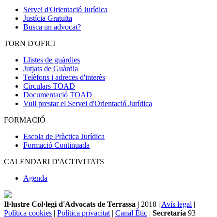
Servei d'Orientació Jurídica
Justícia Gratuïta
Busca un advocat?
TORN D'OFICI
Llistes de guàrdies
Jutjats de Guàrdia
Telèfons i adreces d'interès
Circulars TOAD
Documentació TOAD
Vull prestar el Servei d'Orientació Jurídica
FORMACIÓ
Escola de Pràctica Jurídica
Formació Continuada
CALENDARI D'ACTIVITATS
Agenda
Il·lustre Col·legi d'Advocats de Terrassa
| 2018 |
Avís legal
|
Política cookies
|
Política privacitat
|
Canal Ètic
|
Secretaria
93