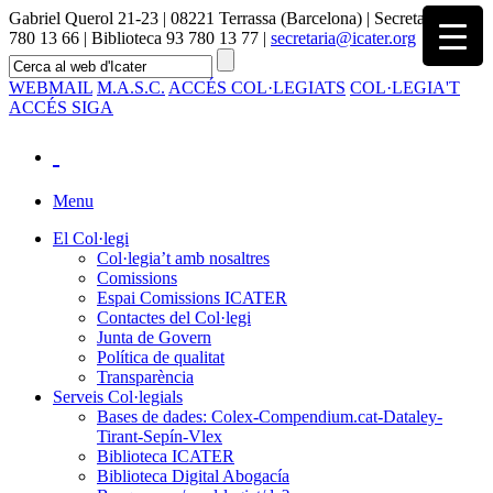
Gabriel Querol 21-23 | 08221 Terrassa (Barcelona) | Secretaria 93
780 13 66 | Biblioteca 93 780 13 77 |
secretaria@icater.org
WEBMAIL
M.A.S.C.
ACCÉS COL·LEGIATS
COL·LEGIA'T
ACCÉS SIGA
Menu
El Col·legi
Col·legia’t amb nosaltres
Comissions
Espai Comissions ICATER
Contactes del Col·legi
Junta de Govern
Política de qualitat
Transparència
Serveis Col·legials
Bases de dades: Colex-Compendium.cat-Dataley-
Tirant-Sepín-Vlex
Biblioteca ICATER
Biblioteca Digital Abogacía