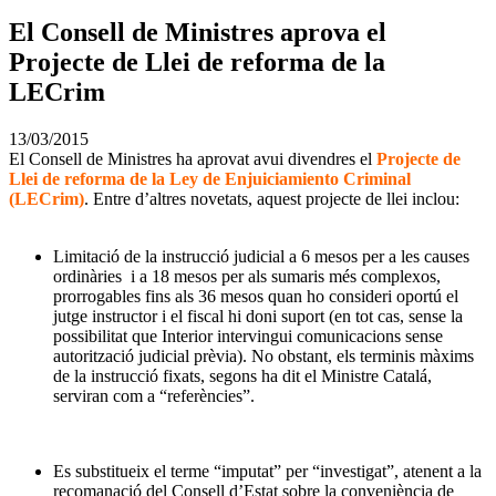
El Consell de Ministres aprova el
Projecte de Llei de reforma de la
LECrim
13/03/2015
El Consell de Ministres ha aprovat avui divendres el
Projecte de
Llei de reforma de la Ley de Enjuiciamiento Criminal
(LECrim)
.
Entre d’altres novetats, aquest projecte de llei inclou:
–
Limitació de la instrucció judicial a 6 mesos per a les causes
ordinàries i a 18 mesos per als sumaris més complexos,
prorrogables fins als 36 mesos quan ho consideri oportú el
jutge instructor i el fiscal hi doni suport (en tot cas, sense la
possibilitat que Interior intervingui comunicacions sense
autorització judicial prèvia). No obstant, els terminis màxims
de la instrucció fixats, segons ha dit el Ministre Catalá,
serviran com a “referències”.
Es substitueix el terme “imputat” per “investigat”, atenent a la
recomanació del Consell d’Estat sobre la conveniència de