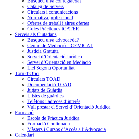
Busqueu un/a col·legiat/da?
Catàleg de Serveis
Circulars i comunicacions
Normativa professional
Ofertes de treball i altres ofertes
Guies Pràctiques ICATER
Serveis als Ciutadans
Busqueu un/a advocat/da?
Centre de Mediació – CEMICAT
Justícia Gratuïta
Servei d’Orientació Jurídica
Servei d’Orientació en Mediació
Llei Segona Oportunitat
Torn d’Ofici
Circulars TOAD
Documentació TOAD
Jutjats de Guàrdia
Llistes de guàrdies
Telèfons i adreces d’interès
Vull prestar el Servei d’Orientació Jurídica
Formació
Escola de Pràctica Jurídica
Formació Continuada
Màsters i Cursos d’Accés a l’Advocacia
Calendari