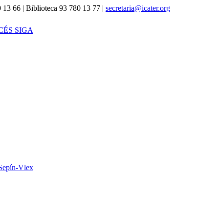
 13 66 | Biblioteca 93 780 13 77 |
secretaria@icater.org
CÉS SIGA
Sepín-Vlex