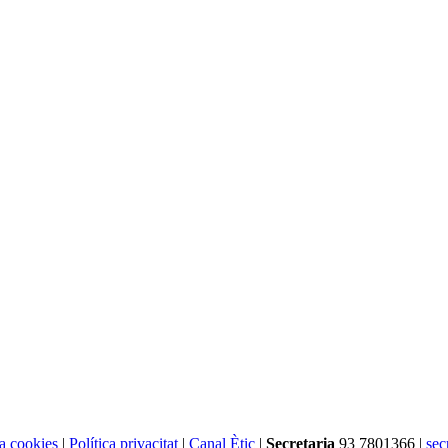
ca cookies
|
Política privacitat
|
Canal Ètic
|
Secretaria
93 7801366 |
sec