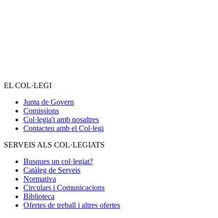
EL COL·LEGI
Junta de Govern
Comissions
Col·legia't amb nosaltres
Contacteu amb el Col·legi
SERVEIS ALS COL·LEGIATS
Busques un col·legiat?
Catàleg de Serveis
Normativa
Circulars i Comunicacions
Biblioteca
Ofertes de treball i altres ofertes