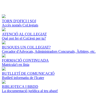
TORN D'OFICI I SOJ
Accès només Col.legiats
ATENCIÓ AL COL.LEGIAT
Què pot fer el Col.legi per tu?
BUSQUES UN COL.LEGIAT?
Cercador d'Advocats, Administradors Concursals, Àrbitres, etc.
FORMACIÓ CONTINUADA
Matricula't en línia
BUTLLETÍ DE COMUNICACIÓ
Butlletí informatiu de l'Icater
BIBLIOTECA I BBDD
La documentació jurídica al teu abast!