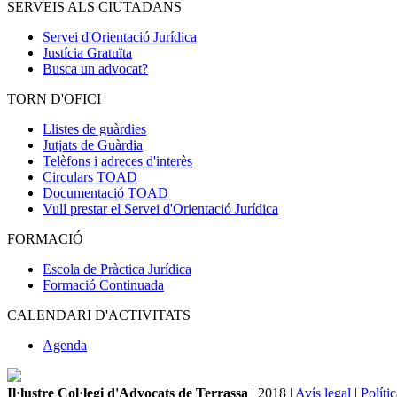
SERVEIS ALS CIUTADANS
Servei d'Orientació Jurídica
Justícia Gratuïta
Busca un advocat?
TORN D'OFICI
Llistes de guàrdies
Jutjats de Guàrdia
Telèfons i adreces d'interès
Circulars TOAD
Documentació TOAD
Vull prestar el Servei d'Orientació Jurídica
FORMACIÓ
Escola de Pràctica Jurídica
Formació Continuada
CALENDARI D'ACTIVITATS
Agenda
Il·lustre Col·legi d'Advocats de Terrassa
| 2018 |
Avís legal
|
Políti