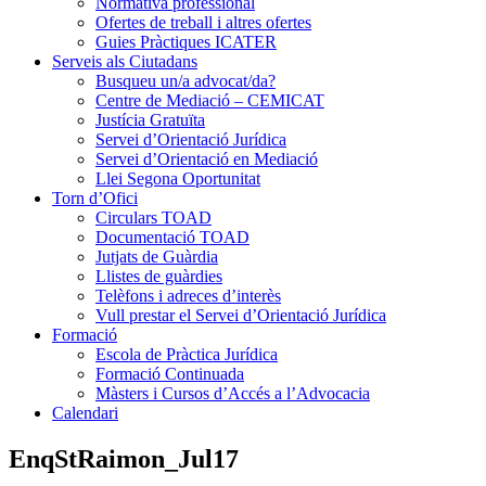
Normativa professional
Ofertes de treball i altres ofertes
Guies Pràctiques ICATER
Serveis als Ciutadans
Busqueu un/a advocat/da?
Centre de Mediació – CEMICAT
Justícia Gratuïta
Servei d’Orientació Jurídica
Servei d’Orientació en Mediació
Llei Segona Oportunitat
Torn d’Ofici
Circulars TOAD
Documentació TOAD
Jutjats de Guàrdia
Llistes de guàrdies
Telèfons i adreces d’interès
Vull prestar el Servei d’Orientació Jurídica
Formació
Escola de Pràctica Jurídica
Formació Continuada
Màsters i Cursos d’Accés a l’Advocacia
Calendari
EnqStRaimon_Jul17