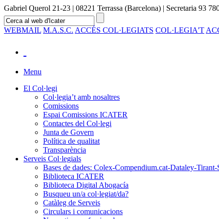
Gabriel Querol 21-23 | 08221 Terrassa (Barcelona) | Secretaria 93 780
WEBMAIL
M.A.S.C.
ACCÉS COL·LEGIATS
COL·LEGIA'T
AC
Menu
El Col·legi
Col·legia’t amb nosaltres
Comissions
Espai Comissions ICATER
Contactes del Col·legi
Junta de Govern
Política de qualitat
Transparència
Serveis Col·legials
Bases de dades: Colex-Compendium.cat-Dataley-Tirant-
Biblioteca ICATER
Biblioteca Digital Abogacía
Busqueu un/a col·legiat/da?
Catàleg de Serveis
Circulars i comunicacions