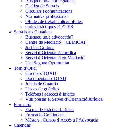
Busqueu un/a col·legiat/da?
Catàleg de Serveis
Circulars i comunicacions
Normativa professional
Ofertes de treball i altres ofertes
Guies Pràctiques ICATER
Serveis als Ciutadans
Busqueu un/a advocat/da?
Centre de Mediació – CEMICAT
Justícia Gratuïta
Servei d’Orientació Jurídica
Servei d’Orientació en Mediació
Llei Segona Oportunitat
Torn d’Ofici
Circulars TOAD
Documentació TOAD
Jutjats de Guàrdia
Llistes de guàrdies
Telèfons i adreces d’interès
Vull prestar el Servei d’Orientació Jurídica
Formació
Escola de Pràctica Jurídica
Formació Continuada
Màsters i Cursos d’Accés a l’Advocacia
Calendari