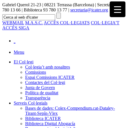
Gabriel Querol 21-23 | 08221 Terrassa (Barcelona) | Secretaria 93
780 13 66 | Biblioteca 93 780 13 77 |
secretaria@icater.org
WEBMAIL
M.A.S.C.
ACCÉS COL·LEGIATS
COL·LEGIA'T
ACCÉS SIGA
Menu
El Col·legi
Col·legia’t amb nosaltres
Comissions
Espai Comissions ICATER
Contactes del Col·legi
Junta de Govern
Política de qualitat
Transparència
Serveis Col·legials
Bases de dades: Colex-Compendium.cat-Dataley-
Tirant-Sepín-Vlex
Biblioteca ICATER
Biblioteca Digital Abogacía