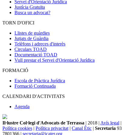
Servei d'Orientació Jurídica
Justícia Gratuïta
Busca un advocat?
TORN D'OFICI
Llistes de guàrdies
Jutjats de Guàrdia
Telèfons i adreces d'interès
Circulars TOAD
Documentació TOAD
Vull prestar el Servei d'Orientació Jurídica
FORMACIÓ
Escola de Pràctica Jurídica
Formació Continuada
CALENDARI D'ACTIVITATS
Agenda
Il·lustre Col·legi d'Advocats de Terrassa
| 2018 |
Avís legal
|
Política cookies
|
Política privacitat
|
Canal Ètic
|
Secretaria
93
7801366 |
secretaria@icater.org