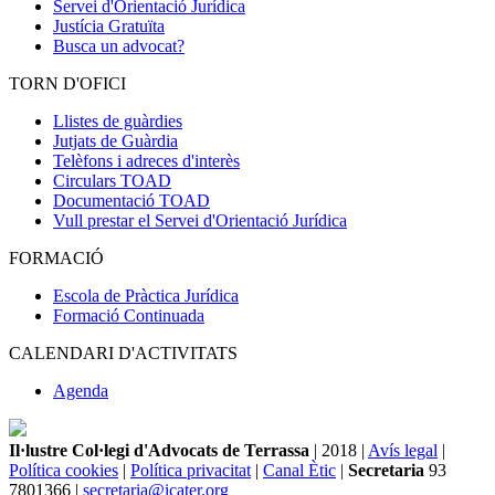
Servei d'Orientació Jurídica
Justícia Gratuïta
Busca un advocat?
TORN D'OFICI
Llistes de guàrdies
Jutjats de Guàrdia
Telèfons i adreces d'interès
Circulars TOAD
Documentació TOAD
Vull prestar el Servei d'Orientació Jurídica
FORMACIÓ
Escola de Pràctica Jurídica
Formació Continuada
CALENDARI D'ACTIVITATS
Agenda
Il·lustre Col·legi d'Advocats de Terrassa
| 2018 |
Avís legal
|
Política cookies
|
Política privacitat
|
Canal Ètic
|
Secretaria
93
7801366 |
secretaria@icater.org