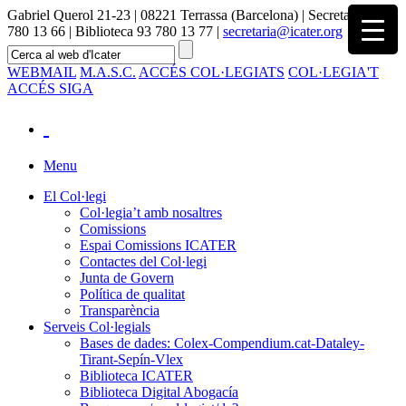
Gabriel Querol 21-23 | 08221 Terrassa (Barcelona) | Secretaria 93
780 13 66 | Biblioteca 93 780 13 77 |
secretaria@icater.org
WEBMAIL
M.A.S.C.
ACCÉS COL·LEGIATS
COL·LEGIA'T
ACCÉS SIGA
Menu
El Col·legi
Col·legia’t amb nosaltres
Comissions
Espai Comissions ICATER
Contactes del Col·legi
Junta de Govern
Política de qualitat
Transparència
Serveis Col·legials
Bases de dades: Colex-Compendium.cat-Dataley-
Tirant-Sepín-Vlex
Biblioteca ICATER
Biblioteca Digital Abogacía