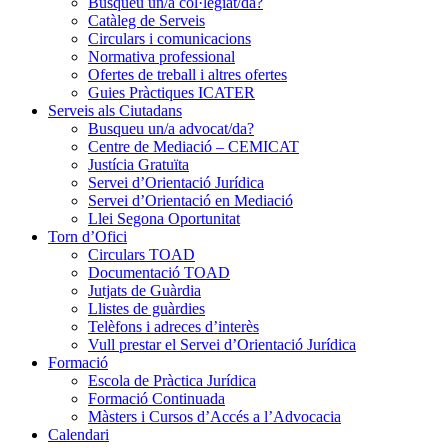
Busqueu un/a col·legiat/da?
Catàleg de Serveis
Circulars i comunicacions
Normativa professional
Ofertes de treball i altres ofertes
Guies Pràctiques ICATER
Serveis als Ciutadans
Busqueu un/a advocat/da?
Centre de Mediació – CEMICAT
Justícia Gratuïta
Servei d’Orientació Jurídica
Servei d’Orientació en Mediació
Llei Segona Oportunitat
Torn d’Ofici
Circulars TOAD
Documentació TOAD
Jutjats de Guàrdia
Llistes de guàrdies
Telèfons i adreces d’interès
Vull prestar el Servei d’Orientació Jurídica
Formació
Escola de Pràctica Jurídica
Formació Continuada
Màsters i Cursos d’Accés a l’Advocacia
Calendari