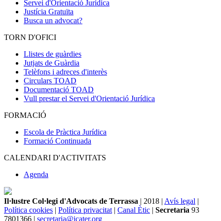
Servei d'Orientació Jurídica
Justícia Gratuïta
Busca un advocat?
TORN D'OFICI
Llistes de guàrdies
Jutjats de Guàrdia
Telèfons i adreces d'interès
Circulars TOAD
Documentació TOAD
Vull prestar el Servei d'Orientació Jurídica
FORMACIÓ
Escola de Pràctica Jurídica
Formació Continuada
CALENDARI D'ACTIVITATS
Agenda
Il·lustre Col·legi d'Advocats de Terrassa
| 2018 |
Avís legal
|
Política cookies
|
Política privacitat
|
Canal Ètic
|
Secretaria
93
7801366 |
secretaria@icater.org