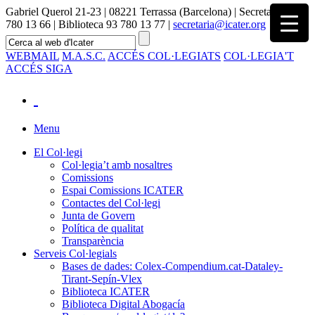
Gabriel Querol 21-23 | 08221 Terrassa (Barcelona) | Secretaria 93
780 13 66 | Biblioteca 93 780 13 77 |
secretaria@icater.org
WEBMAIL
M.A.S.C.
ACCÉS COL·LEGIATS
COL·LEGIA'T
ACCÉS SIGA
Menu
El Col·legi
Col·legia’t amb nosaltres
Comissions
Espai Comissions ICATER
Contactes del Col·legi
Junta de Govern
Política de qualitat
Transparència
Serveis Col·legials
Bases de dades: Colex-Compendium.cat-Dataley-
Tirant-Sepín-Vlex
Biblioteca ICATER
Biblioteca Digital Abogacía