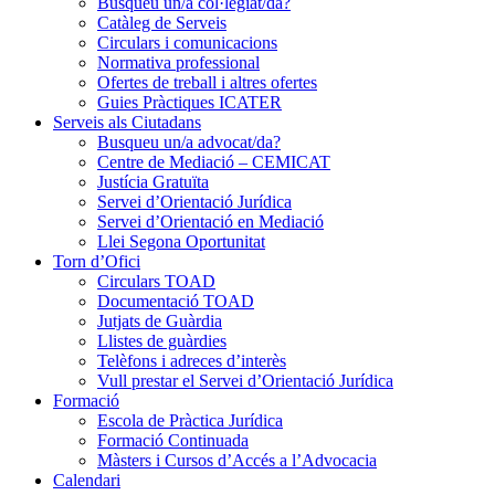
Busqueu un/a col·legiat/da?
Catàleg de Serveis
Circulars i comunicacions
Normativa professional
Ofertes de treball i altres ofertes
Guies Pràctiques ICATER
Serveis als Ciutadans
Busqueu un/a advocat/da?
Centre de Mediació – CEMICAT
Justícia Gratuïta
Servei d’Orientació Jurídica
Servei d’Orientació en Mediació
Llei Segona Oportunitat
Torn d’Ofici
Circulars TOAD
Documentació TOAD
Jutjats de Guàrdia
Llistes de guàrdies
Telèfons i adreces d’interès
Vull prestar el Servei d’Orientació Jurídica
Formació
Escola de Pràctica Jurídica
Formació Continuada
Màsters i Cursos d’Accés a l’Advocacia
Calendari