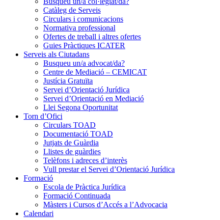
Busqueu un/a col·legiat/da?
Catàleg de Serveis
Circulars i comunicacions
Normativa professional
Ofertes de treball i altres ofertes
Guies Pràctiques ICATER
Serveis als Ciutadans
Busqueu un/a advocat/da?
Centre de Mediació – CEMICAT
Justícia Gratuïta
Servei d’Orientació Jurídica
Servei d’Orientació en Mediació
Llei Segona Oportunitat
Torn d’Ofici
Circulars TOAD
Documentació TOAD
Jutjats de Guàrdia
Llistes de guàrdies
Telèfons i adreces d’interès
Vull prestar el Servei d’Orientació Jurídica
Formació
Escola de Pràctica Jurídica
Formació Continuada
Màsters i Cursos d’Accés a l’Advocacia
Calendari