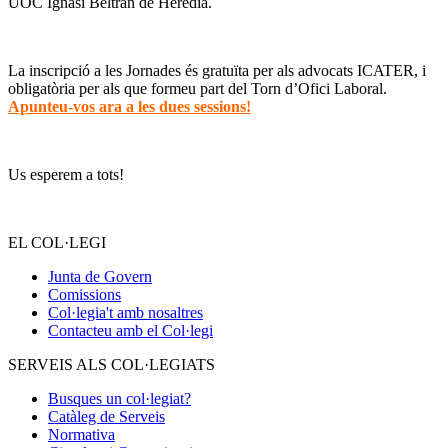
UOC Ignasi Beltrán de Heredia.
La inscripció a les Jornades és gratuïta per als advocats ICATER, i
obligatòria per als que formeu part del Torn d’Ofici Laboral.
Apunteu-vos ara a les dues sessions!
Us esperem a tots!
EL COL·LEGI
Junta de Govern
Comissions
Col·legia't amb nosaltres
Contacteu amb el Col·legi
SERVEIS ALS COL·LEGIATS
Busques un col·legiat?
Catàleg de Serveis
Normativa